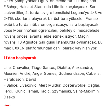
UEFA Şampiyonlar Ligi 3. ön eleme turu ilk maçında
F.Bahçe, Hainaut Stadı’nda Lille ile karşılaşacak. Sarı-
lacivertliler, 2. turda İsviçre temsilcisi Lugano’yu 4-3 ve
2-1’lik skorlarla eleyerek bir üst tura yükseldi. Fransız
ekibi bu turdan itibaren organizasyonlara başlayacak.
Jose Mourinho’nun öğrencileri, belirleyici mücadelede
rövanş öncesi avantaj elde etmek istiyor. Maçın
rövanşı 13 Ağustos Salı günü İstanbul’da oynanacak. Bu
maç EXXEN platformundan canlı olarak yayınlanıyor.
11’den başlayarak
Lille: Chevalier, Tiago Santos, Diakité, Alexsandro,
Meunier, André, Angel Gomes, Gudmundsson, Cabella,
Haraldsson, David
F.Bahçe: Livakovic, Mert Müldür, Oosterwolde, Çağlar,
Ferdi, Krunic, İsmail, Tadic, Szymanski, Saint-Maximin,
Dzeko