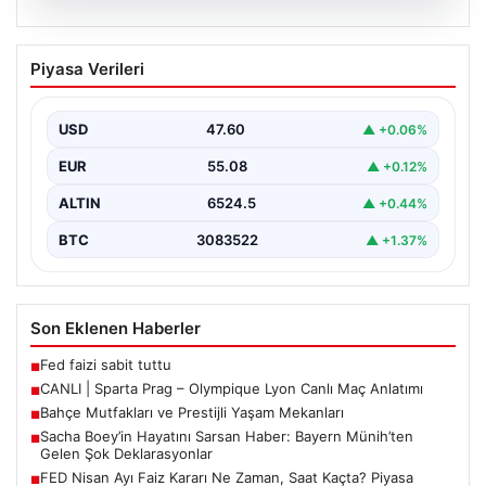
04.08.2026
Bahçe Mutfakları ve Prestijli Yaşam
Piyasa Verileri
Mekanları
Açık hava yaşamı günümüzde önemli bir dönüşüm
yaşamaktadır. Baştan başa özel evlerde ikamet eden…
USD
47.60
▲ +0.06%
EUR
55.08
▲ +0.12%
ALTIN
6524.5
▲ +0.44%
BTC
3083522
▲ +1.37%
Son Eklenen Haberler
Fed faizi sabit tuttu
■
CANLI | Sparta Prag – Olympique Lyon Canlı Maç Anlatımı
■
Bahçe Mutfakları ve Prestijli Yaşam Mekanları
■
Sacha Boey’in Hayatını Sarsan Haber: Bayern Münih’ten
■
Gelen Şok Deklarasyonlar
FED Nisan Ayı Faiz Kararı Ne Zaman, Saat Kaçta? Piyasa
■