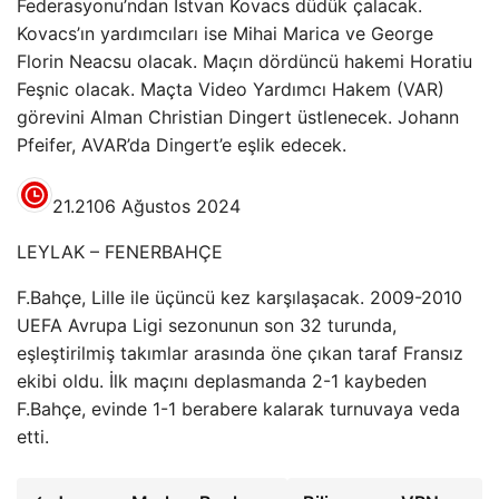
Federasyonu’ndan Istvan Kovacs düdük çalacak.
Kovacs’ın yardımcıları ise Mihai Marica ve George
Florin Neacsu olacak. Maçın dördüncü hakemi Horatiu
Feşnic olacak. Maçta Video Yardımcı Hakem (VAR)
görevini Alman Christian Dingert üstlenecek. Johann
Pfeifer, AVAR’da Dingert’e eşlik edecek.
21.21
06 Ağustos 2024
LEYLAK – FENERBAHÇE
F.Bahçe, Lille ile üçüncü kez karşılaşacak. 2009-2010
UEFA Avrupa Ligi sezonunun son 32 turunda,
eşleştirilmiş takımlar arasında öne çıkan taraf Fransız
ekibi oldu. İlk maçını deplasmanda 2-1 kaybeden
F.Bahçe, evinde 1-1 berabere kalarak turnuvaya veda
etti.