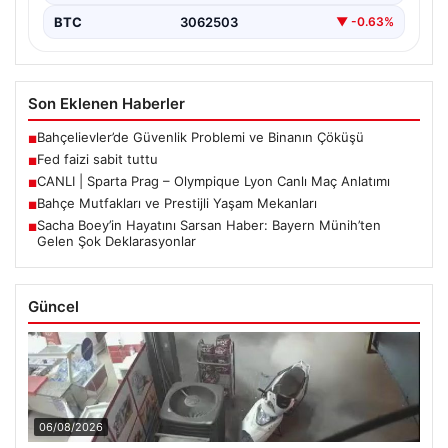
BTC
3062503
▼ -0.63%
Son Eklenen Haberler
Bahçelievler’de Güvenlik Problemi ve Binanın Çöküşü
■
Fed faizi sabit tuttu
■
CANLI | Sparta Prag – Olympique Lyon Canlı Maç Anlatımı
■
Bahçe Mutfakları ve Prestijli Yaşam Mekanları
■
Sacha Boey’in Hayatını Sarsan Haber: Bayern Münih’ten
■
Gelen Şok Deklarasyonlar
Güncel
06/08/2026