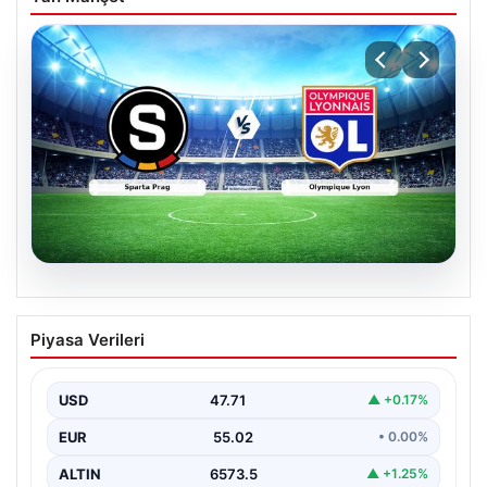
04.08.2026
CANLI | Sparta Prag – Olympique Lyon
Piyasa Verileri
Canlı Maç Anlatımı
USD
47.71
▲ +0.17%
EUR
55.02
• 0.00%
ALTIN
6573.5
▲ +1.25%