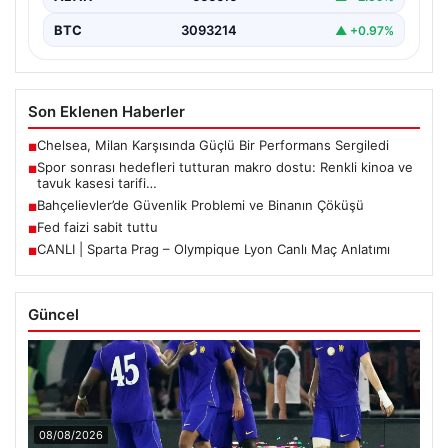
BTC
3093214
▲ +0.97%
Son Eklenen Haberler
Chelsea, Milan Karşısında Güçlü Bir Performans Sergiledi
■
Spor sonrası hedefleri tutturan makro dostu: Renkli kinoa ve
■
tavuk kasesi tarifi…
Bahçelievler’de Güvenlik Problemi ve Binanın Çöküşü
■
Fed faizi sabit tuttu
■
CANLI | Sparta Prag – Olympique Lyon Canlı Maç Anlatımı
■
Güncel
08/08/2026