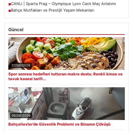
CANLI | Sparta Prag – Olympique Lyon Canlı Maç Anlatımı
■
Bahçe Mutfakları ve Prestijli Yaşam Mekanları
■
Güncel
07/08/2026
Spor sonrası hedefleri tutturan makro dostu: Renkli kinoa ve
tavuk kasesi tarifi…
06/08/2026
Bahçelievler’de Güvenlik Problemi ve Binanın Çöküşü