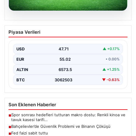
04.08.2026
CANLI | Sparta Prag – Olympique Lyon
Piyasa Verileri
Canlı Maç Anlatımı
USD
47.71
▲ +0.17%
EUR
55.02
• 0.00%
ALTIN
6573.5
▲ +1.25%
BTC
3062503
▼ -0.63%
Son Eklenen Haberler
Spor sonrası hedefleri tutturan makro dostu: Renkli kinoa ve
■
tavuk kasesi tarifi…
Bahçelievler’de Güvenlik Problemi ve Binanın Çöküşü
■
Fed faizi sabit tuttu
■