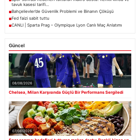
■
tavuk kasesi tarifi…
Bahçelievler’de Güvenlik Problemi ve Binanın Çöküşü
■
Fed faizi sabit tuttu
■
CANLI | Sparta Prag – Olympique Lyon Canlı Maç Anlatımı
■
Güncel
08/08/2026
Chelsea, Milan Karşısında Güçlü Bir Performans Sergiledi
07/08/2026