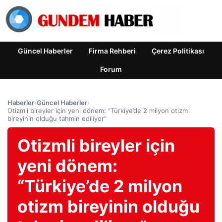
Güncel Haberler
Firma Rehberi
Çerez Politikası
Forum
Haberler
›
Güncel Haberler
›
Otizmli bireyler için yeni dönem: “Türkiye’de 2 milyon otizm
bireyinin olduğu tahmin ediliyor”
Otizmli bireyler için
yeni dönem:
“Türkiye’de 2 milyon
otizm bireyinin olduğu