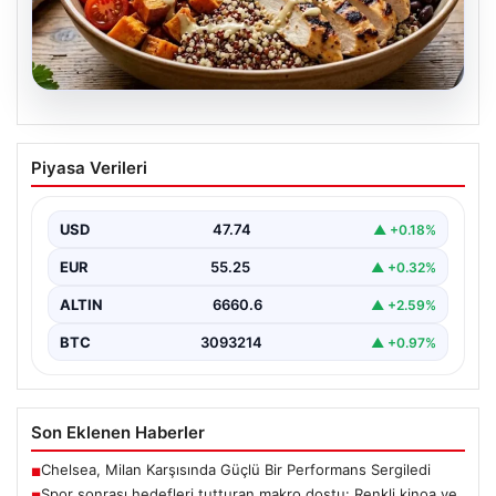
07.08.2026
Spor sonrası hedefleri tutturan makro
Piyasa Verileri
dostu: Renkli kinoa ve tavuk kasesi
tarifi…
USD
47.74
▲ +0.18%
EUR
55.25
▲ +0.32%
ALTIN
6660.6
▲ +2.59%
BTC
3093214
▲ +0.97%
Son Eklenen Haberler
Chelsea, Milan Karşısında Güçlü Bir Performans Sergiledi
■
Spor sonrası hedefleri tutturan makro dostu: Renkli kinoa ve