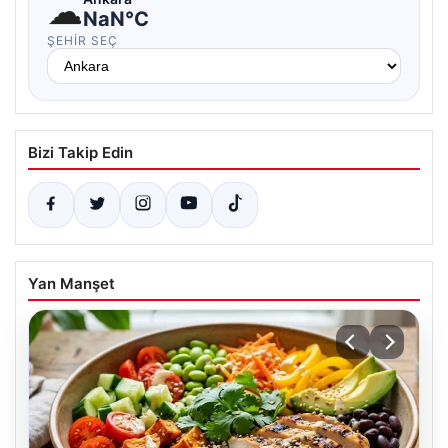
☁
NaN°C
ŞEHIR SEÇ
Bizi Takip Edin
Yan Manşet