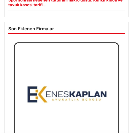
Spor sonrası hedefleri tutturan makro dostu: Renkli kinoa ve
tavuk kasesi tarifi…
Son Eklenen Firmalar