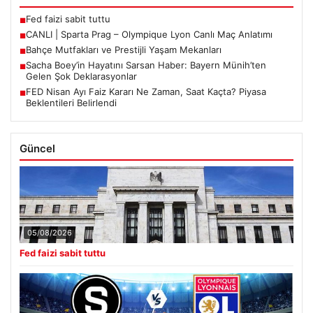
Son Eklenen Haberler
Fed faizi sabit tuttu
■
CANLI | Sparta Prag – Olympique Lyon Canlı Maç Anlatımı
■
Bahçe Mutfakları ve Prestijli Yaşam Mekanları
■
Sacha Boey’in Hayatını Sarsan Haber: Bayern Münih’ten
■
Gelen Şok Deklarasyonlar
FED Nisan Ayı Faiz Kararı Ne Zaman, Saat Kaçta? Piyasa
■
Beklentileri Belirlendi
Güncel
05/08/2026
Fed faizi sabit tuttu