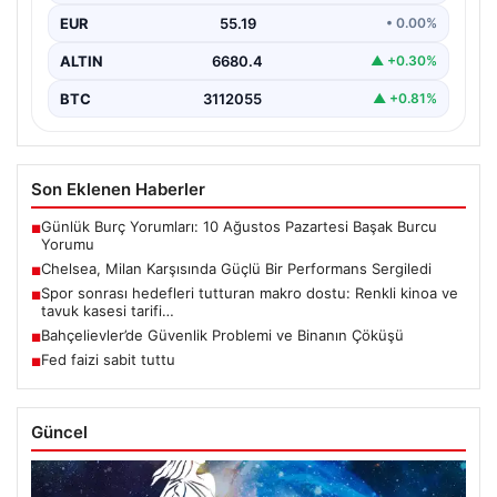
EUR
55.19
• 0.00%
ALTIN
6680.4
▲ +0.30%
BTC
3112055
▲ +0.81%
Son Eklenen Haberler
Günlük Burç Yorumları: 10 Ağustos Pazartesi Başak Burcu
■
Yorumu
Chelsea, Milan Karşısında Güçlü Bir Performans Sergiledi
■
Spor sonrası hedefleri tutturan makro dostu: Renkli kinoa ve
■
tavuk kasesi tarifi…
Bahçelievler’de Güvenlik Problemi ve Binanın Çöküşü
■
Fed faizi sabit tuttu
■
Güncel