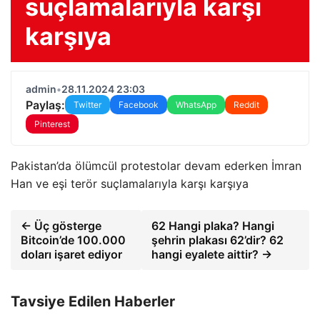
suçlamalarıyla karşı
karşıya
admin
•
28.11.2024 23:03
Paylaş:
Twitter
Facebook
WhatsApp
Reddit
Pinterest
Pakistan’da ölümcül protestolar devam ederken İmran
Han ve eşi terör suçlamalarıyla karşı karşıya
← Üç gösterge
62 Hangi plaka? Hangi
Bitcoin’de 100.000
şehrin plakası 62’dir? 62
doları işaret ediyor
hangi eyalete aittir? →
Tavsiye Edilen Haberler