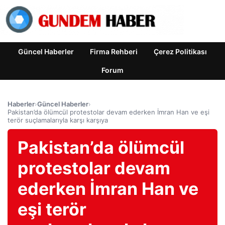
Güncel Haberler
Firma Rehberi
Çerez Politikası
Forum
Haberler
›
Güncel Haberler
›
Pakistan’da ölümcül protestolar devam ederken İmran Han ve eşi
terör suçlamalarıyla karşı karşıya
Pakistan’da ölümcül
protestolar devam
ederken İmran Han ve
eşi terör