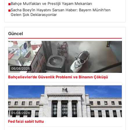
Bahçe Mutfakları ve Prestijli Yaşam Mekanları
■
Sacha Boey’in Hayatını Sarsan Haber: Bayern Münih’ten
■
Gelen Şok Deklarasyonlar
Güncel
06/08/2026
Bahçelievler’de Güvenlik Problemi ve Binanın Çöküşü
05/08/2026
Fed faizi sabit tuttu