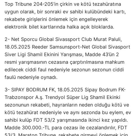
Top Tribune 204-205’in çirkin ve kötü tezahüratına
uygun olarak, bir sonraki ev sahibi kulübündeki kartı,
rekabete girişlerini önlemek için engelleyerek
elektronik bilet kartlarında halka açık bloklarda.
2- Net Sporcu Global Sivassport Club Murat Paluli,
18.05.2025 Reeder Samsunsport-Net Global Sivasport
Siver Ligi Shamil Ekinini Yarışması, Madde 43’ün 2
resmi yarışmasının cezasına çarptırılmasına mahkum
edilecek ciddi faul nedeniyle sezonun sezonun ciddi
faulü nedeniyle oynadı.
3- SIPAY BODRUM FK, 18.05.2025 Sipay Bodrum FK-
Trabzonspor A.ş. Trendyol Süper Lig Shamil Ekinki
sezonunun rekabeti, hayranların neden olduğu kötü ve
kötü tezahürat nedeniyle ve aynı sezonda bu eylem, ev
sahibi kulüp FDT 53/2 yarışmasında ikinci kez yapıldı.
Madde 300.000.-TL para cezası ile cezalandırılır, FDT
53/3. Maraton Tribune, rekabete girmeyi önlemek için