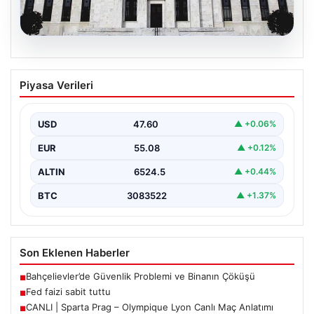
05.08.2026
Fed faizi sabit tuttu
Piyasa Verileri
USD
47.60
▲ +0.06%
EUR
55.08
▲ +0.12%
ALTIN
6524.5
▲ +0.44%
BTC
3083522
▲ +1.37%
Son Eklenen Haberler
Bahçelievler’de Güvenlik Problemi ve Binanın Çöküşü
■
Fed faizi sabit tuttu
■
CANLI | Sparta Prag – Olympique Lyon Canlı Maç Anlatımı
■