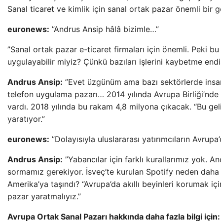
Sanal ticaret ve kimlik için sanal ortak pazar önemli bir g
euronews:
”Andrus Ansip hâlâ bizimle…”
”Sanal ortak pazar e-ticaret firmaları için önemli. Peki bu
uygulayabilir miyiz? Çünkü bazıları işlerini kaybetme endiş
Andrus Ansip:
”Evet üzgünüm ama bazı sektörlerde insanl
telefon uygulama pazarı… 2014 yılında Avrupa Birliği’nde
vardı. 2018 yılında bu rakam 4,8 milyona çıkacak. “Bu gel
yaratıyor.”
euronews:
”Dolayısıyla uluslararası yatırımcıların Avrup
Andrus Ansip:
”Yabancılar için farklı kurallarımız yok. A
sormamız gerekiyor. İsveç’te kurulan Spotify neden dah
Amerika’ya taşındı? “Avrupa’da akıllı beyinleri korumak içi
pazar yaratmalıyız.”
Avrupa Ortak Sanal Pazarı hakkında daha fazla bilgi için: