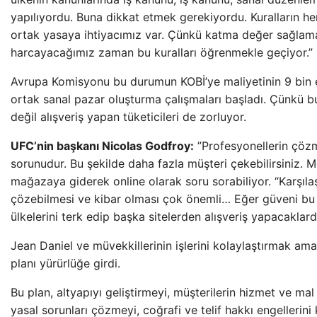
yapılıyordu. Buna dikkat etmek gerekiyordu. Kuralların he
ortak yasaya ihtiyacımız var. Çünkü katma değer sağlamak 
harcayacağımız zaman bu kuralları öğrenmekle geçiyor.”
Avrupa Komisyonu bu durumun KOBİ’ye maliyetinin 9 bin e
ortak sanal pazar oluşturma çalışmaları başladı. Çünkü bu
değil alışveriş yapan tüketicileri de zorluyor.
UFC’nin başkanı Nicolas Godfroy:
”Profesyonellerin çözm
sorunudur. Bu şekilde daha fazla müşteri çekebilirsiniz. M
mağazaya giderek online olarak soru sorabiliyor. “Karşılaş
çözebilmesi ve kibar olması çok önemli… Eğer güveni bu şe
ülkelerini terk edip başka sitelerden alışveriş yapacaklardı
Jean Daniel ve müvekkillerinin işlerini kolaylaştırmak 
planı yürürlüğe girdi.
Bu plan, altyapıyı geliştirmeyi, müşterilerin hizmet ve mal
yasal sorunları çözmeyi, coğrafi ve telif hakkı engellerini