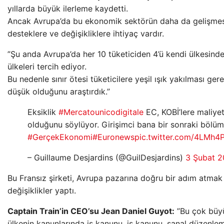
yıllarda büyük ilerleme kaydetti.
Ancak Avrupa’da bu ekonomik sektörün daha da gelişmesi
desteklere ve değişikliklere ihtiyaç vardır.
”Şu anda Avrupa’da her 10 tüketiciden 4’ü kendi ülkesinde
ülkeleri tercih ediyor.
Bu nedenle sınır ötesi tüketicilere yeşil ışık yakılması g
düşük olduğunu araştırdık.”
Eksiklik
#Mercatounicodigitale
EC, KOBİ’lere maliyet
olduğunu söylüyor. Girişimci bana bir sonraki bölüm
#GerçekEkonomi
#Euronews
pic.twitter.com/4LMh4
– Guillaume Desjardins (@GuilDesjardins)
3 Şubat 2
Bu Fransız şirketi, Avrupa pazarına doğru bir adım atmak
değişiklikler yaptı.
Captain Train’in CEO’su Jean Daniel Guyot:
”Bu çok büyü
ülkenin kanunlarında iş kanunu, iş kanunu, sanal düzenleme