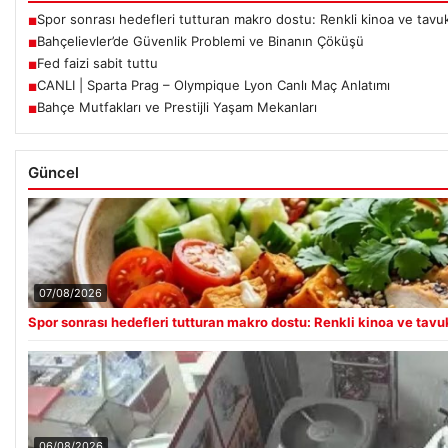
Spor sonrası hedefleri tutturan makro dostu: Renkli kinoa ve tavuk
■
Bahçelievler’de Güvenlik Problemi ve Binanın Çöküşü
■
Fed faizi sabit tuttu
■
CANLI | Sparta Prag – Olympique Lyon Canlı Maç Anlatımı
■
Bahçe Mutfakları ve Prestijli Yaşam Mekanları
■
Güncel
07/08/2026
Spor sonrası hedefleri tutturan makro dostu: Renkli kinoa ve tavuk
06/08/2026