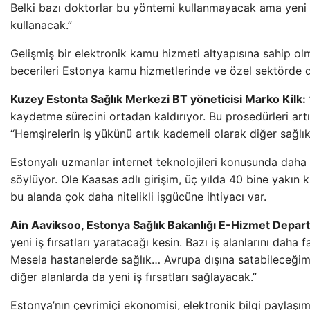
Belki bazı doktorlar bu yöntemi kullanmayacak ama yeni 
kullanacak.”
Gelişmiş bir elektronik kamu hizmeti altyapısına sahip ol
becerileri Estonya kamu hizmetlerinde ve özel sektörde d
Kuzey Estonta Sağlık Merkezi BT yöneticisi Marko Kilk:
kaydetme sürecini ortadan kaldırıyor. Bu prosedürleri artı
“Hemşirelerin iş yükünü artık kademeli olarak diğer sağlık
Estonyalı uzmanlar internet teknolojileri konusunda dah
söylüyor. Ole Kaasas adlı girişim, üç yılda 40 bine yakın 
bu alanda çok daha nitelikli işgücüne ihtiyacı var.
Ain Aaviksoo, Estonya Sağlık Bakanlığı E-Hizmet Depar
yeni iş fırsatları yaratacağı kesin. Bazı iş alanlarını daha f
Mesela hastanelerde sağlık… Avrupa dışına satabileceğimiz
diğer alanlarda da yeni iş fırsatları sağlayacak.”
Estonya’nın çevrimiçi ekonomisi, elektronik bilgi paylaşım