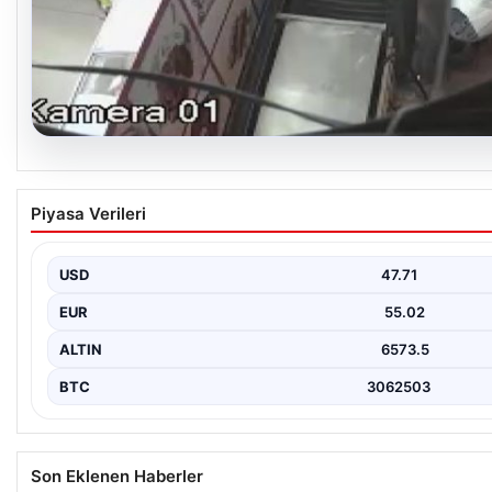
05.08.2026
Fed faizi sabit tuttu
Piyasa Verileri
USD
47.71
EUR
55.02
ALTIN
6573.5
BTC
3062503
Son Eklenen Haberler