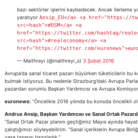
bazı sektörler işlerini kaybedecek. Ancak ilerleme y
yaratıyor
Ansip_EU</a> <a href="https://tw
src=hash">#DSM</a> <a
href="https://twitter.com/hashtag/reale
src=hash">#realeconomy</a> <a
eur
href="https://twitter.com/euronews">
— Maithreyi (@maithreyi_s)
3 Şubat 2016
Avrupa’da sanal ticaret pazarı büyürken tüketicilerin bu 
bulmak istiyoruz. Bu nedenle Strazburg’daki Avrupa Parla
pazardan sorumlu Başkan Yardımcısı ve Avrupa Komisyonu
euronews:
”Öncelikle 2016 yılında bu konuda öncelikli ol
Andrus Ansip, Başkan Yardımcısı ve Sanal Ortak Paza
”Sanal Ortak Pazar planını geçtiğimiz Mayıs ayında haya
çalıştığımızı söyleyebilirim. “Sanal içeriklerin Avrupa Birliği
yasa tasarısı hazırladık.”