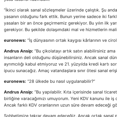
”İkinci olarak sanal sözleşmeler üzerinde çalıştık. Şu anda 
yasanın olduğunu fark ettik. Bunun yerine sadece iki far
yasaları bir an önce geçirmemiz gerekiyor. Bu yılın ilk y
gerekiyor. Bu şekilde dolaşımdaki mal ve hizmetlerin mali
euronews:
”İş dünyasının ortak kaygısı kârlarının ve ciro
Andrus Ansip:
”Bu çikolatayı artık satın alabilirsiniz ama 
insanların deli olduğunu düşünebilirsiniz. Ancak sanal düny
ayrımcılığı kabul etmiyoruz ve 21. yüzyılda kredi kartı soru
ipucu sunacağız. Amaç vatandaşlara sınır ötesi sanal eri
euronews:
“28 ülkede bu nasıl uygulanabilir?”
Andrus Ansip:
”Bu yapılabilir. Kıta içerisinde sanal tica
birliğine varacağımızı umuyorum. Yeni KDV kanunu ile iş 
Ancak farklı KDV oranlarının uzun süre devam edeceği gö
Sohbetimize tekrar devam edeceğiz. Ancak ortak sanal paz