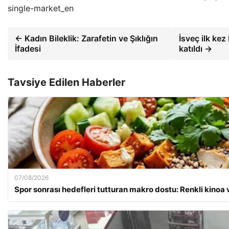
single-market_en
← Kadın Bileklik: Zarafetin ve Şıklığın
İsveç ilk kez
İfadesi
katıldı →
Tavsiye Edilen Haberler
07/08/2026
Spor sonrası hedefleri tutturan makro dostu: Renkli kinoa 