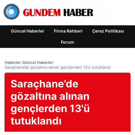
Güncel Haberler
Firma Rehberi
Çerez Politikası
Forum
Haberler
›
Güncel Haberler
›
Saraçhane’de gözaltına alınan gençlerden 13'ü tutuklandı
Saraçhane’de
gözaltına alınan
gençlerden 13'ü
tutuklandı