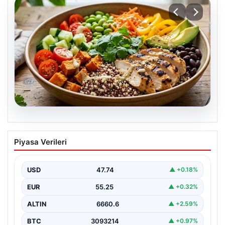
07.08.2026
Spor sonrası hedefleri tutturan makro
Piyasa Verileri
dostu: Renkli kinoa ve tavuk kasesi
tarifi…
USD
47.74
▲ +0.18%
EUR
55.25
▲ +0.32%
ALTIN
6660.6
▲ +2.59%
BTC
3093214
▲ +0.97%