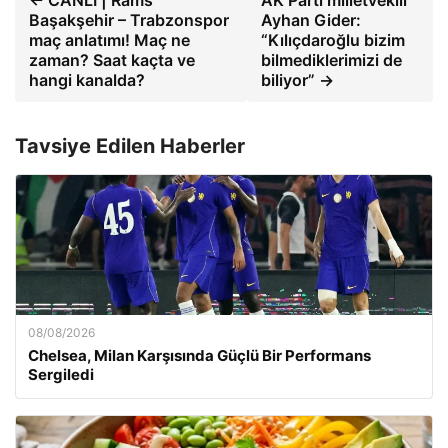
← CANLI | Rams
AK Parti milletvekili
Başakşehir – Trabzonspor
Ayhan Gider:
maç anlatımı! Maç ne
“Kılıçdaroğlu bizim
zaman? Saat kaçta ve
bilmediklerimizi de
hangi kanalda?
biliyor” →
Tavsiye Edilen Haberler
08/08/2026
Chelsea, Milan Karşısında Güçlü Bir Performans
Sergiledi