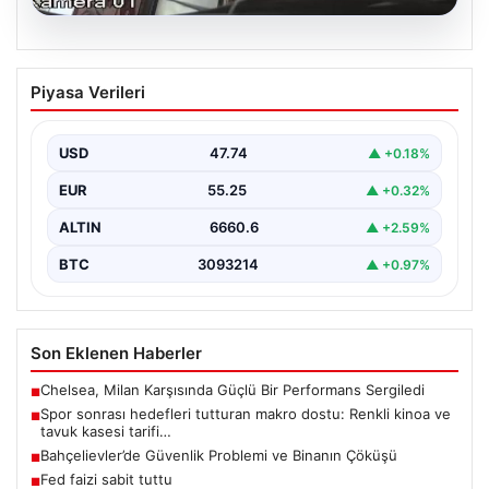
06.08.2026
Bahçelievler’de Güvenlik Problemi ve
Piyasa Verileri
Binanın Çöküşü
İstanbul’un Bahçelievler ilçesinde, Yenibosna Merkez
Mahallesi Taşova Sokak’ta korkutucu bir olay yaşandı.
USD
47.74
▲ +0.18%
Yaklaşık 38…
EUR
55.25
▲ +0.32%
ALTIN
6660.6
▲ +2.59%
BTC
3093214
▲ +0.97%
Son Eklenen Haberler
Chelsea, Milan Karşısında Güçlü Bir Performans Sergiledi
■
Spor sonrası hedefleri tutturan makro dostu: Renkli kinoa ve
■
tavuk kasesi tarifi…
Bahçelievler’de Güvenlik Problemi ve Binanın Çöküşü
■
Fed faizi sabit tuttu
■