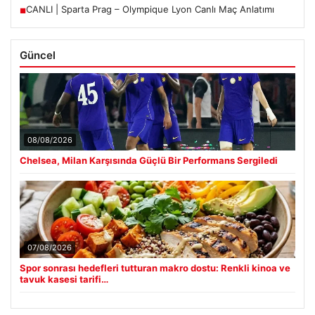
CANLI | Sparta Prag – Olympique Lyon Canlı Maç Anlatımı
■
Güncel
08/08/2026
Chelsea, Milan Karşısında Güçlü Bir Performans Sergiledi
07/08/2026
Spor sonrası hedefleri tutturan makro dostu: Renkli kinoa ve
tavuk kasesi tarifi…