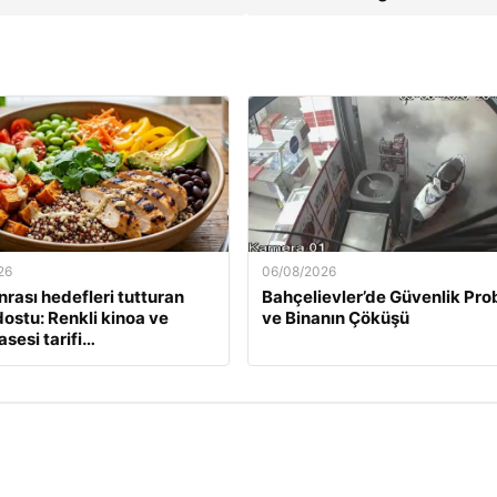
26
06/08/2026
nrası hedefleri tutturan
Bahçelievler’de Güvenlik Pro
ostu: Renkli kinoa ve
ve Binanın Çöküşü
asesi tarifi…