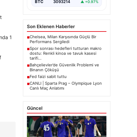
BTC
3093214
▲ +0.97%
t
Son Eklenen Haberler
Chelsea, Milan Karşısında Güçlü Bir
ında 1
■
Performans Sergiledi
Spor sonrası hedefleri tutturan makro
■
dostu: Renkli kinoa ve tavuk kasesi
f
tarifi…
Bahçelievler’de Güvenlik Problemi ve
■
Binanın Çöküşü
Fed faizi sabit tuttu
■
CANLI | Sparta Prag – Olympique Lyon
■
Canlı Maç Anlatımı
Güncel