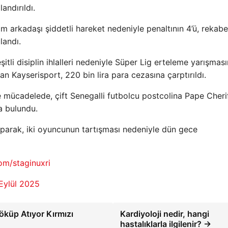
andırıldı.
arkadaşı şiddetli hareket nedeniyle penaltının 4’ü, rekabe
landı.
itli disiplin ihlalleri nedeniyle Süper Lig erteleme yarışmas
an Kayserisport, 220 bin lira para cezasına çarptırıldı.
 mücadelede, çift Senegalli futbolcu postcolina Pape Cheri
a bulundu.
ıparak, iki oyuncunun tartışması nedeniyle dün gece
com/staginuxri
Eylül 2025
küp Atıyor Kırmızı
Kardiyoloji nedir, hangi
hastalıklarla ilgilenir? →