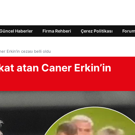
Güncel Haberler
Firma Rehberi
Çerez Politikası
Foru
r Erkin’in cezası belli oldu
at atan Caner Erkin’in