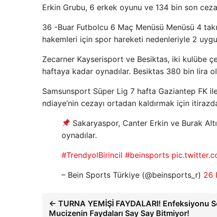
Erkin Grubu, 6 erkek oyunu ve 134 bin son cezal
36 -Buar Futbolcu 6 Maç Menüsü Menüsü 4 takım 
hakemleri için spor hareketi nedenleriyle 2 uygu
Zecarner Kayserisport ve Besiktas, iki kulübe çeş
haftaya kadar oynadılar. Besiktas 380 bin lira ol
Samsunsport Süper Lig 7 hafta Gaziantep FK ile
ndiaye’nin cezayı ortadan kaldırmak için itirazd
Sakaryaspor, Canter Erkin ve Burak Alt
oynadılar.
#TrendyolBirincil
#beinsports
pic.twitter.
– Bein Sports Türkiye (@beinsports_r)
26 
← TURNA YEMİŞİ FAYDALARI! Enfeksiyonu Sö
Mucizenin Faydaları Say Say Bitmiyor!