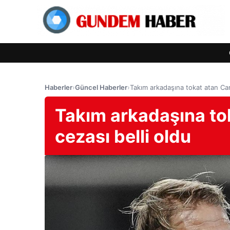
Haberler
›
Güncel Haberler
›
Takım arkadaşına tokat atan Cane
Takım arkadaşına tok
cezası belli oldu