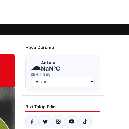
m
Hava Durumu
☁
Ankara
NaN°C
ŞEHIR SEÇ
Bizi Takip Edin