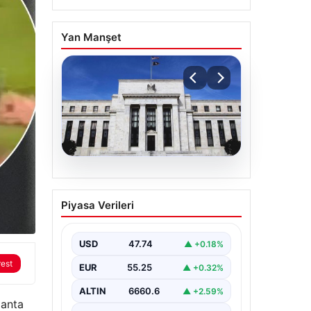
Yan Manşet
04.08.2026
CANLI | Sparta Prag –
Piyasa Verileri
Olympique Lyon Canlı
Maç Anlatımı
USD
47.74
▲ +0.18%
rest
EUR
55.25
▲ +0.32%
ALTIN
6660.6
▲ +2.59%
Canta