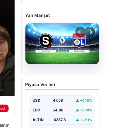
Yan Manşet
04.08.2026
CANLI | Sparta Prag –
Piyasa Verileri
Olympique Lyon Canlı
Maç Anlatımı
USD
47.58
▲ +0.10%
rest
EUR
54.96
▲ +0.19%
ALTIN
6387.8
▲ +2.51%
ının,