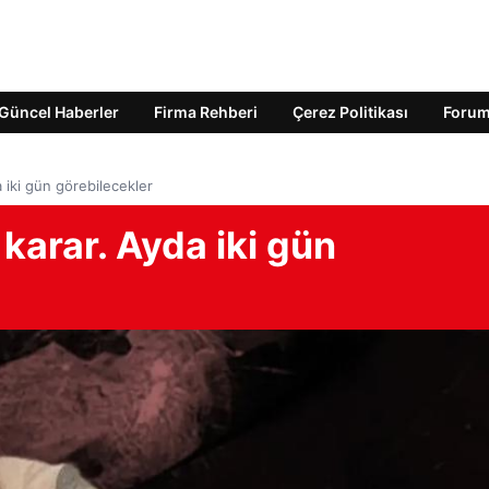
Güncel Haberler
Firma Rehberi
Çerez Politikası
Foru
 iki gün görebilecekler
karar. Ayda iki gün