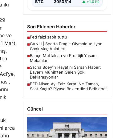
BTC
3050514
▲ +1.01%
 iki
 29
Son Eklenen Haberler
in
ne ve
Fed faizi sabit tuttu
■
 1 Mart
CANLI | Sparta Prag – Olympique Lyon
■
Canlı Maç Anlatımı
ış,
Bahçe Mutfakları ve Prestijli Yaşam
■
ten
Mekanları
e
Sacha Boey’in Hayatını Sarsan Haber:
■
Bayern Münih’ten Gelen Şok
Aci’ye,
Deklarasyonlar
ması,
FED Nisan Ayı Faiz Kararı Ne Zaman,
■
rını
Saat Kaçta? Piyasa Beklentileri Belirlendi
nık
Güncel
cuk
ıllarca
afın