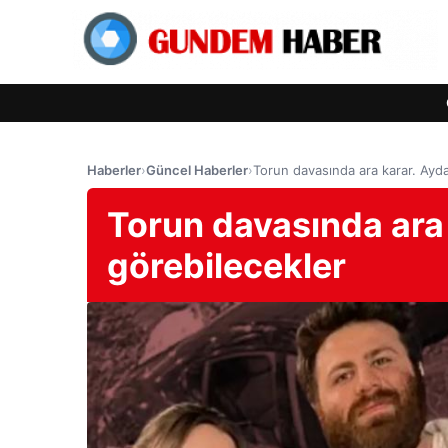
Haberler
›
Güncel Haberler
›
Torun davasında ara karar. Ayda
Torun davasında ara 
görebilecekler