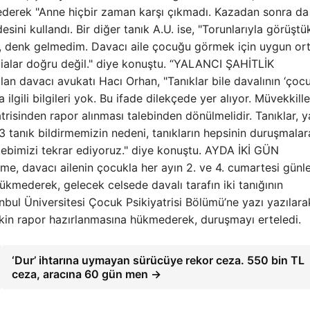
ia ederek "Anne hiçbir zaman karşı çıkmadı. Kazadan sonra da
desini kullandı. Bir diğer tanık A.U. ise, "Torunlarıyla görüştük
im, denk gelmedim. Davacı aile çocuğu görmek için uygun o
ialar doğru değil." diye konuştu. “YALANCI ŞAHİTLİK
an davacı avukatı Hacı Orhan, "Tanıklar bile davalının ‘ço
ilgili bilgileri yok. Bu ifade dilekçede yer alıyor. Müvekkill
trisinden rapor alınması talebinden dönülmelidir. Tanıklar, y
13 tanık bildirmemizin nedeni, tanıkların hepsinin duruşmalar
lebimizi tekrar ediyoruz." diye konuştu. AYDA İKİ GÜN
 davacı ailenin çocukla her ayın 2. ve 4. cumartesi günle
 hükmederek, gelecek celsede davalı tarafın iki tanığının
bul Üniversitesi Çocuk Psikiyatrisi Bölümü’ne yazı yazılara
kin rapor hazırlanmasına hükmederek, duruşmayı erteledi.
‘Dur’ ihtarına uymayan sürücüye rekor ceza. 550 bin TL
ceza, aracına 60 gün men →