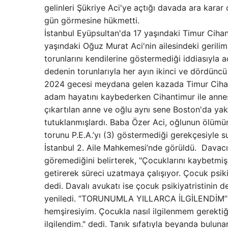
gelinleri Şükriye Aci'ye açtığı davada ara karar
gün görmesine hükmetti.
İstanbul Eyüpsultan'da 17 yaşındaki Timur Ciha
yaşındaki Oğuz Murat Aci'nin ailesindeki gerilim 
torunlarını kendilerine göstermediği iddiasıyl
dedenin torunlarıyla her ayın ikinci ve dördün
2024 gecesi meydana gelen kazada Timur Cihanti
adam hayatını kaybederken Cihantimur ile annes
çıkartılan anne ve oğlu aynı sene Boston'da yak
tutuklanmışlardı. Baba Özer Aci, oğlunun ölümünü
torunu P.E.A.’yı (3) göstermediği gerekçesiyle 
İstanbul 2. Aile Mahkemesi’nde görüldü. Davacı a
göremediğini belirterek, "Çocuklarını kaybetmiş 
getirerek süreci uzatmaya çalışıyor. Çocuk psiki
dedi. Davalı avukatı ise çocuk psikiyatristinin d
yeniledi. “TORUNUMLA YILLARCA İLGİLENDİM” D
hemşiresiyim. Çocukla nasıl ilgilenmem gerektiğ
ilgilendim." dedi. Tanık sıfatıyla beyanda buluna