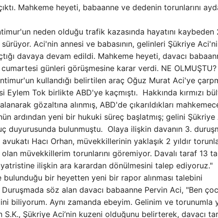
 çıktı. Mahkeme heyeti, babaanne ve dedenin torunlarını ayda
ntimur'un neden olduğu trafik kazasında hayatını kaybeden
sürüyor. Aci'nin annesi ve babasının, gelinleri Şükriye Aci'n
a açtığı davaya devam edildi. Mahkeme heyeti, davacı babaan
cü cumartesi günleri görüşmesine karar verdi. NE OLMUŞTU?
mur'un kullandığı belirtilen araç Oğuz Murat Aci'ye çarpm
i Eylem Tok birlikte ABD'ye kaçmıştı. Hakkında kırmızı bül
alanarak gözaltına alınmış, ABD'de çıkarıldıkları mahkemec
n ardından yeni bir hukuki süreç başlatmış; gelini Şükriye 
suç duyurusunda bulunmuştu. Olaya ilişkin davanın 3. duruş
vukatı Hacı Orhan, müvekkillerinin yaklaşık 2 yıldır torunla
olan müvekkillerim torunlarını göremiyor. Davalı taraf 13 ta
yatristine ilişkin ara karardan dönülmesini talep ediyoruz."
e bulunduğu bir heyetten yeni bir rapor alınması talebini
uruşmada söz alan davacı babaanne Pervin Aci, "Ben ço
ini biliyorum. Aynı zamanda ebeyim. Gelinim ve torunumla y
n S.K., Şükriye Aci’nin kuzeni olduğunu belirterek, davacı tar