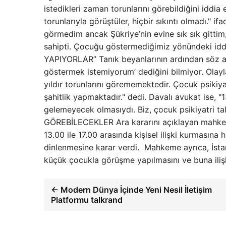
istedikleri zaman torunlarını görebildiğini idd
torunlarıyla görüştüler, hiçbir sıkıntı olmadı." ifa
görmedim ancak Şükriye’nin evine sık sık gitt
sahipti. Çocuğu göstermediğimiz yönündeki idd
YAPIYORLAR” Tanık beyanlarının ardından söz al
göstermek istemiyorum’ dediğini bilmiyor. Olayla 
yıldır torunlarını görememektedir. Çocuk psikiya
şahitlik yapmaktadır." dedi. Davalı avukat ise, "
gelemeyecek olmasıydı. Biz, çocuk psikiyatri ta
GÖREBİLECEKLER Ara kararını açıklayan mahkeme,
13.00 ile 17.00 arasında kişisel ilişki kurmasına
dinlenmesine karar verdi. Mahkeme ayrıca, İstan
küçük çocukla görüşme yapılmasını ve buna iliş
← Modern Dünya İçinde Yeni Nesil İletişim
Platformu talkrand