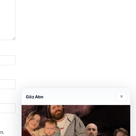
×
Göz Atın
n.