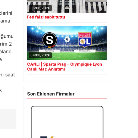
05/08/2026
lerini
Fed faizi sabit tuttu
rtama
cuğumu
erim 2
alancı
04/08/2026
a
CANLI | Sparta Prag – Olympique Lyon
Canlı Maç Anlatımı
ri saat
k
Son Eklenen Firmalar