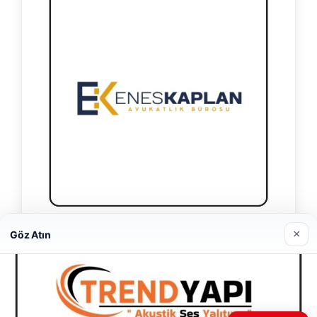
×
Enes Kaplan Avukatlık Bürosu
Göz Atın
28/04/2026
Web sitemizi nasıl kullandığınızı daha iyi anlayabilmek,