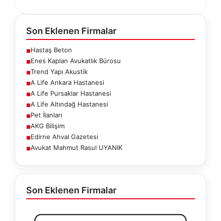
Son Eklenen Firmalar
Hastaş Beton
■
Enes Kaplan Avukatlık Bürosu
■
Trend Yapı Akustik
■
A Life Ankara Hastanesi
■
A Life Pursaklar Hastanesi
■
A Life Altındağ Hastanesi
■
Pet İlanları
■
AKG Bilişim
■
Edirne Ahval Gazetesi
■
Avukat Mahmut Rasul UYANIK
■
Son Eklenen Firmalar