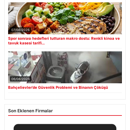
07/08/2026
Spor sonrası hedefleri tutturan makro dostu: Renkli kinoa ve
tavuk kasesi tarifi…
06/08/2026
Bahçelievler’de Güvenlik Problemi ve Binanın Çöküşü
Son Eklenen Firmalar