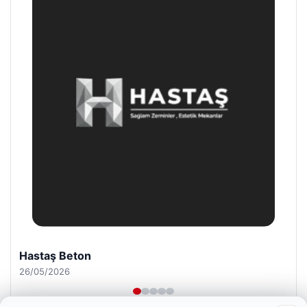
Enes Kaplan Avukatlık Bürosu
28/04/2026