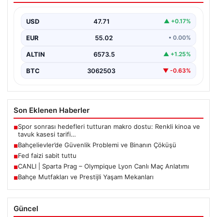
İstanbul’un Bahçelievler ilçesinde, Yenibosna Merkez
Mahallesi Taşova Sokak’ta korkutucu bir olay yaşandı.
USD
47.71
▲ +0.17%
Yaklaşık 38…
EUR
55.02
• 0.00%
ALTIN
6573.5
▲ +1.25%
BTC
3062503
▼ -0.63%
Son Eklenen Haberler
Spor sonrası hedefleri tutturan makro dostu: Renkli kinoa ve
■
tavuk kasesi tarifi…
Bahçelievler’de Güvenlik Problemi ve Binanın Çöküşü
■
Fed faizi sabit tuttu
■
CANLI | Sparta Prag – Olympique Lyon Canlı Maç Anlatımı
■
Bahçe Mutfakları ve Prestijli Yaşam Mekanları
■
Güncel