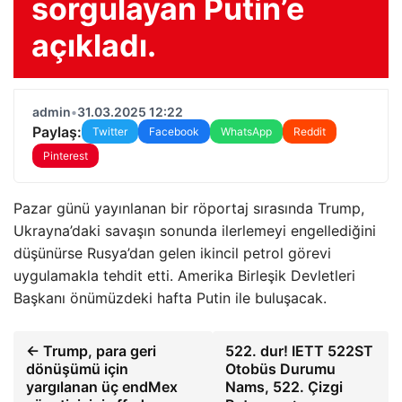
sorgulayan Putin’e
açıkladı.
admin
•
31.03.2025 12:22
Paylaş:
Twitter
Facebook
WhatsApp
Reddit
Pinterest
Pazar günü yayınlanan bir röportaj sırasında Trump,
Ukrayna’daki savaşın sonunda ilerlemeyi engellediğini
düşünürse Rusya’dan gelen ikincil petrol görevi
uygulamakla tehdit etti. Amerika Birleşik Devletleri
Başkanı önümüzdeki hafta Putin ile buluşacak.
← Trump, para geri
522. dur! IETT 522ST
dönüşümü için
Otobüs Durumu
yargılanan üç endMex
Nams, 522. Çizgi