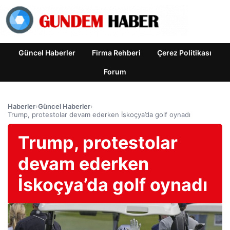
Güncel Haberler
Firma Rehberi
Çerez Politikası
Forum
Haberler
›
Güncel Haberler
›
Trump, protestolar devam ederken İskoçya’da golf oynadı
Trump, protestolar
devam ederken
İskoçya’da golf oynadı