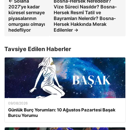
← Solana
Bosna-Hersek Nerededir?
2027’ye kadar
Vize Süreci Nasıldır? Bosna-
küresel sermaye
Hersek Resmî Tatil ve
piyasalarının
Bayramları Nelerdir? Bosna-
omurgası olmayı
Hersek Hakkında Merak
hedefliyor
Edilenler →
Tavsiye Edilen Haberler
09/08/2026
Günlük Burç Yorumları: 10 Ağustos Pazartesi Başak
Burcu Yorumu