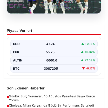
07.08.2026
Spor sonrası hedefleri tutturan makro
Piyasa Verileri
dostu: Renkli kinoa ve tavuk kasesi
tarifi…
USD
47.74
▲ +0.18%
EUR
55.25
▲ +0.32%
ALTIN
6660.6
▲ +2.59%
BTC
3087205
▼ -0.17%
Son Eklenen Haberler
Günlük Burç Yorumları: 10 Ağustos Pazartesi Başak Burcu
■
Yorumu
Chelsea, Milan Karşısında Güçlü Bir Performans Sergiledi
■