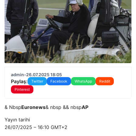
admin
•
26.07.2025 18:05
Paylaş:
Twitter
Facebook
WhatsApp
Reddit
Pinterest
& Nbsp
Euronews
& nbsp && nbsp
AP
Yayın tarihi
26/07/2025 – 16:10 GMT+2