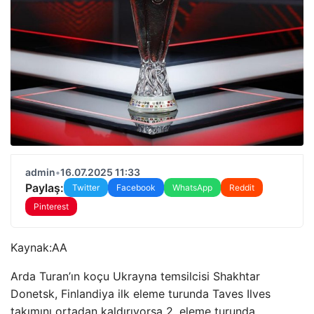
admin
•
16.07.2025 11:33
Paylaş:
Twitter
Facebook
WhatsApp
Reddit
Pinterest
Kaynak:
AA
Arda Turan’ın koçu Ukrayna temsilcisi Shakhtar
Donetsk, Finlandiya ilk eleme turunda Taves Ilves
takımını ortadan kaldırıyorsa 2. eleme turunda