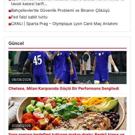
tavuk kasesi tarifi…
Bahçelievler’de Güvenlik Problemi ve Binanın Çöküşü
■
Fed faizi sabit tuttu
■
CANLI | Sparta Prag – Olympique Lyon Canlı Maç Anlatımı
■
Güncel
08/08/2026
Chelsea, Milan Karşısında Güçlü Bir Performans Sergiledi
07/08/2026
Spor sonrası hedefleri tutturan makro dostu: Renkli kinoa ve