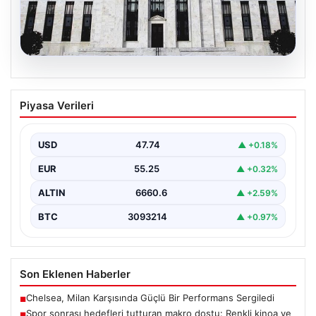
05.08.2026
Fed faizi sabit tuttu
Piyasa Verileri
USD
47.74
▲ +0.18%
EUR
55.25
▲ +0.32%
ALTIN
6660.6
▲ +2.59%
BTC
3093214
▲ +0.97%
Son Eklenen Haberler
Chelsea, Milan Karşısında Güçlü Bir Performans Sergiledi
■
Spor sonrası hedefleri tutturan makro dostu: Renkli kinoa ve
■