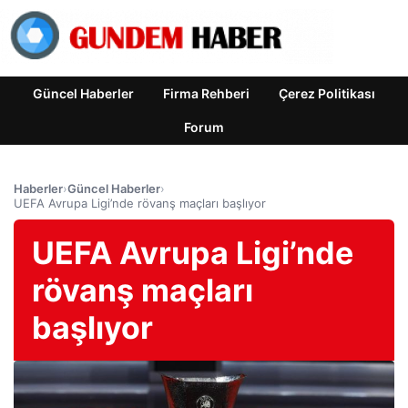
Güncel Haberler
Firma Rehberi
Çerez Politikası
Forum
Haberler
›
Güncel Haberler
›
UEFA Avrupa Ligi’nde rövanş maçları başlıyor
UEFA Avrupa Ligi’nde
rövanş maçları
başlıyor