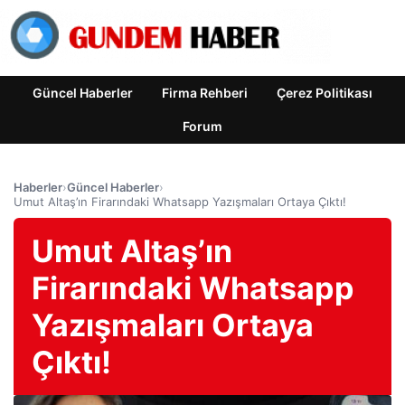
Güncel Haberler
Firma Rehberi
Çerez Politikası
Forum
Haberler
›
Güncel Haberler
›
Umut Altaş’ın Firarındaki Whatsapp Yazışmaları Ortaya Çıktı!
Umut Altaş’ın
Firarındaki Whatsapp
Yazışmaları Ortaya
Çıktı!