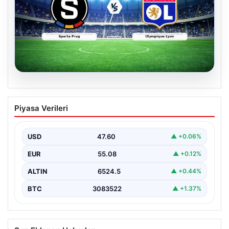
04.08.2026
CANLI | Sparta Prag – Olympique Lyon
Piyasa Verileri
Canlı Maç Anlatımı
USD
47.60
▲ +0.06%
EUR
55.08
▲ +0.12%
ALTIN
6524.5
▲ +0.44%
BTC
3083522
▲ +1.37%