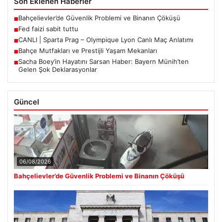
Son Eklenen Haberler
Bahçelievler’de Güvenlik Problemi ve Binanın Çöküşü
■
Fed faizi sabit tuttu
■
CANLI | Sparta Prag – Olympique Lyon Canlı Maç Anlatımı
■
Bahçe Mutfakları ve Prestijli Yaşam Mekanları
■
Sacha Boey’in Hayatını Sarsan Haber: Bayern Münih’ten
■
Gelen Şok Deklarasyonlar
Güncel
06/08/2026
Bahçelievler’de Güvenlik Problemi ve Binanın Çöküşü