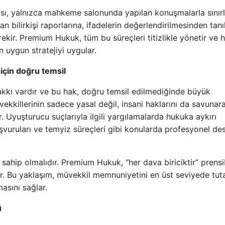
sı, yalnızca mahkeme salonunda yapılan konuşmalarla sınırl
 bilirkişi raporlarına, ifadelerin değerlendirilmesinden tanı
kir. Premium Hukuk, tüm bu süreçleri titizlikle yönetir ve 
n uygun stratejiyi uygular.
 için doğru temsil
kkı vardır ve bu hak, doğru temsil edilmediğinde büyük
vekkillerinin sadece yasal değil, insani haklarını da savunar
. Uyuşturucu suçlarıyla ilgili yargılamalarda hukuka aykırı
e başvuruları ve temyiz süreçleri gibi konularda profesyonel de
sahip olmalıdır. Premium Hukuk, “her dava biriciktir” prensi
ler. Bu yaklaşım, müvekkil memnuniyetini en üst seviyede tut
asını sağlar.
ü