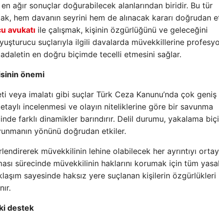
n ağır sonuçlar doğurabilecek alanlarından biridir. Bu tür
ak, hem davanın seyrini hem de alınacak kararı doğrudan et
u avukatı
ile çalışmak, kişinin özgürlüğünü ve geleceğini
şturucu suçlarıyla ilgili davalarda müvekkillerine profesyo
adaletin en doğru biçimde tecelli etmesini sağlar.
isinin önemi
i veya imalatı gibi suçlar Türk Ceza Kanunu’nda çok geniş 
taylı incelenmesi ve olayın niteliklerine göre bir savunma
çinde farklı dinamikler barındırır. Delil durumu, yakalama biç
savunmanın yönünü doğrudan etkiler.
lendirerek müvekkilinin lehine olabilecek her ayrıntıyı orta
ması sürecinde müvekkilinin haklarını korumak için tüm yasa
klaşım sayesinde haksız yere suçlanan kişilerin özgürlükleri
nır.
ki destek