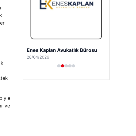
ı
k
her
Enes Kaplan Avukatlık Bürosu
28/04/2026
ak
stek
biyle
ar ve