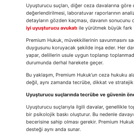
Uyuşturucu suçları, diğer ceza davalarına göre ç
değerlendirilmesi, laboratuvar raporlarının anal
detayların gözden kaçması, davanın sonucunu olu
iyi uyuşturucu avukatı
ile yürütmek büyük fark y
Premium Hukuk, müvekkillerinin savunmasını sad
duygusunu koruyacak şekilde inşa eder. Her dava i
yapar, delillerin usule uygun toplanıp toplanmadı
durumunda derhal harekete geçer.
Bu yaklaşım, Premium Hukuk’un ceza hukuku alan
değil, aynı zamanda tecrübe, dikkat ve strateji
Uyuşturucu suçlarında tecrübe ve güvenin ön
Uyuşturucu suçlarıyla ilgili davalar, genellikle
bir psikolojik baskı oluşturur. Bu nedenle davay
becerisine sahip olması gerekir. Premium Hukuk
desteği aynı anda sunar.