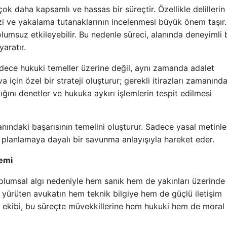
ok daha kapsamlı ve hassas bir süreçtir. Özellikle delillerin
izi ve yakalama tutanaklarının incelenmesi büyük önem taşır.
msuz etkileyebilir. Bu nedenle süreci, alanında deneyimli 
aratır.
ece hukuki temeller üzerine değil, aynı zamanda adalet
çin özel bir strateji oluşturur; gerekli itirazları zamanınd
ğını denetler ve hukuka aykırı işlemlerin tespit edilmesi
ındaki başarısının temelini oluşturur. Sadece yasal metinle
k planlamaya dayalı bir savunma anlayışıyla hareket eder.
emi
 toplumsal algı nedeniyle hem sanık hem de yakınları üzerind
ı yürüten avukatın hem teknik bilgiye hem de güçlü iletişim
 ekibi, bu süreçte müvekkillerine hem hukuki hem de moral