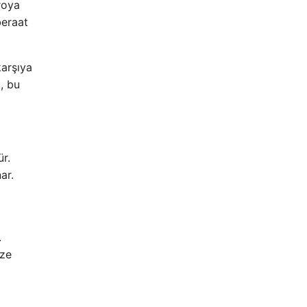
roya
beraat
karşıya
, bu
r.
ar.
.
ize