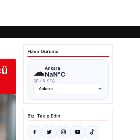
m
Hava Durumu
cü
☁
Ankara
NaN°C
ŞEHIR SEÇ
Bizi Takip Edin