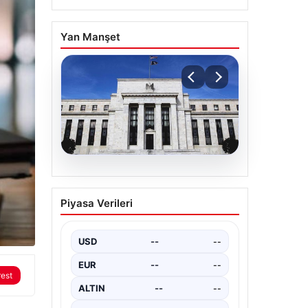
Yan Manşet
05.08.2026
Fed faizi sabit tuttu
Piyasa Verileri
USD
--
--
EUR
--
--
rest
ALTIN
--
--