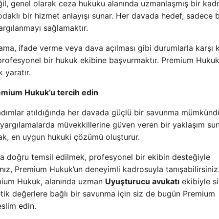
il, genel olarak ceza hukuku alanında uzmanlaşmış bir kad
 odaklı bir hizmet anlayışı sunar. Her davada hedef, sadece 
argılanmayı sağlamaktır.
uklama, ifade verme veya dava açılması gibi durumlarla karşı 
de profesyonel bir hukuk ekibine başvurmaktır. Premium Hukuk
 yaratır.
remium Hukuk’u tercih edin
 adımlar atıldığında her davada güçlü bir savunma mümkündü
 yargılamalarda müvekkillerine güven veren bir yaklaşım sun
rak, en uygun hukuki çözümü oluşturur.
ada doğru temsil edilmek, profesyonel bir ekibin desteğiyle
nız, Premium Hukuk’un deneyimli kadrosuyla tanışabilirsiniz
emium Hukuk, alanında uzman
Uyuşturucu avukatı
ekibiyle s
etik değerlere bağlı bir savunma için siz de bugün Premium
eslim edin.