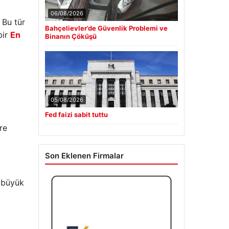
06/08/2026
 Bu tür
Bahçelievler’de Güvenlik Problemi ve
bir
En
Binanın Çöküşü
a
05/08/2026
Fed faizi sabit tuttu
re
Son Eklenen Firmalar
e büyük