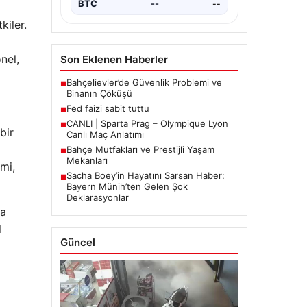
BTC
--
--
kiler.
nel,
Son Eklenen Haberler
Bahçelievler’de Güvenlik Problemi ve
■
Binanın Çöküşü
Fed faizi sabit tuttu
■
CANLI | Sparta Prag – Olympique Lyon
■
bir
Canlı Maç Anlatımı
Bahçe Mutfakları ve Prestijli Yaşam
■
Mekanları
imi,
Sacha Boey’in Hayatını Sarsan Haber:
■
Bayern Münih’ten Gelen Şok
Deklarasyonlar
ya
l
Güncel