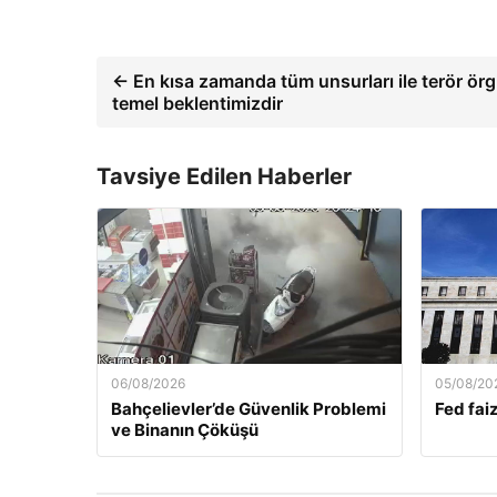
← En kısa zamanda tüm unsurları ile terör ör
temel beklentimizdir
Tavsiye Edilen Haberler
06/08/2026
05/08/20
Bahçelievler’de Güvenlik Problemi
Fed faiz
ve Binanın Çöküşü