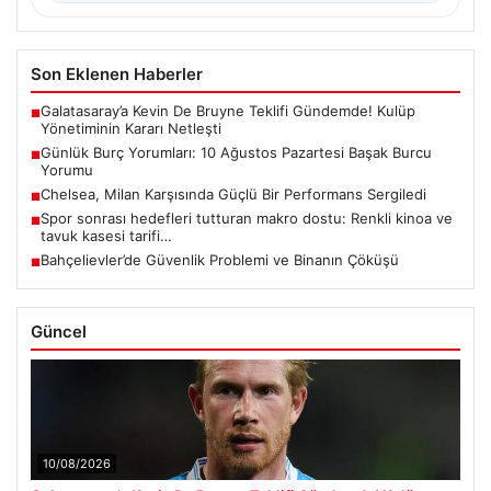
Son Eklenen Haberler
Galatasaray’a Kevin De Bruyne Teklifi Gündemde! Kulüp
■
Yönetiminin Kararı Netleşti
Günlük Burç Yorumları: 10 Ağustos Pazartesi Başak Burcu
■
Yorumu
Chelsea, Milan Karşısında Güçlü Bir Performans Sergiledi
■
Spor sonrası hedefleri tutturan makro dostu: Renkli kinoa ve
■
tavuk kasesi tarifi…
Bahçelievler’de Güvenlik Problemi ve Binanın Çöküşü
■
Güncel
10/08/2026