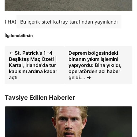
(İHA)
Bu içerik sitef katray tarafından yayınlandı
İlgilenebilirsin
← St. Patrick's 1 -4
Deprem bölgesindeki
Beşiktaş Maç Özeti |
binanın yıkım işlemini
Kartal, İrlanda'da tur
yapıyordu: Bina yıkıldı,
kapısını ardına kadar
operatörden acı haber
açtı
geldi…. →
Tavsiye Edilen Haberler