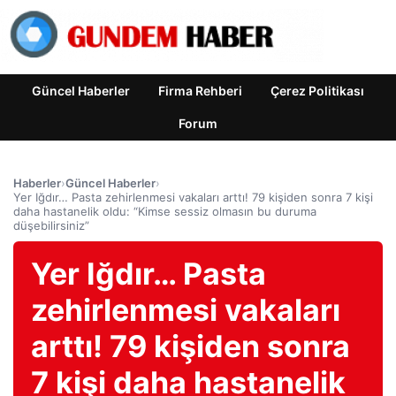
Güncel Haberler
Firma Rehberi
Çerez Politikası
Forum
Haberler
›
Güncel Haberler
›
Yer Iğdır… Pasta zehirlenmesi vakaları arttı! 79 kişiden sonra 7 kişi
daha hastanelik oldu: “Kimse sessiz olmasın bu duruma
düşebilirsiniz”
Yer Iğdır… Pasta
zehirlenmesi vakaları
arttı! 79 kişiden sonra
7 kişi daha hastanelik