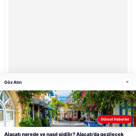
×
Göz Atın
Enes Kaplan Avukatlık Bürosu
28/04/2026
Güncel Haberler
Web sitemizi nasıl kullandığınızı daha iyi anlayabilmek,
deneyiminizi kişiselleştirmek ve geliştirmek amacıyla çerezler
Alaçatı nerede ve nasıl gidilir? Alaçatı’da gezilecek