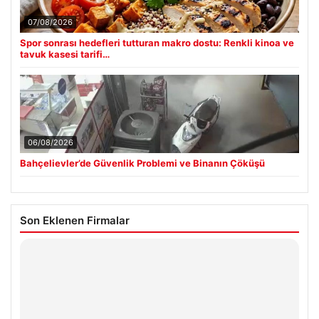
07/08/2026
Spor sonrası hedefleri tutturan makro dostu: Renkli kinoa ve
tavuk kasesi tarifi…
06/08/2026
Bahçelievler’de Güvenlik Problemi ve Binanın Çöküşü
Son Eklenen Firmalar