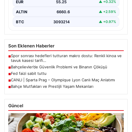
EUR
55.25
▲ +0.32%
ALTIN
6660.6
▲ +2.59%
BTC
3093214
▲ +0.97%
Son Eklenen Haberler
Spor sonrası hedefleri tutturan makro dostu: Renkli kinoa ve
■
tavuk kasesi tarifi…
Bahçelievler’de Güvenlik Problemi ve Binanın Çöküşü
■
Fed faizi sabit tuttu
■
CANLI | Sparta Prag – Olympique Lyon Canlı Maç Anlatımı
■
Bahçe Mutfakları ve Prestijli Yaşam Mekanları
■
Güncel