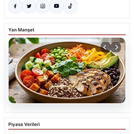
Yan Manşet
07.08.2026
Spor sonrası hedefleri tutturan makro
Piyasa Verileri
dostu: Renkli kinoa ve tavuk kasesi
tarifi…