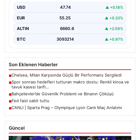
USD
47.74
▲ +0.18%
EUR
55.25
▲ +0.32%
ALTIN
6660.6
▲ +2.59%
BTC
3093214
▲ +0.97%
Son Eklenen Haberler
Chelsea, Milan Karşısında Güçlü Bir Performans Sergiledi
■
Spor sonrası hedefleri tutturan makro dostu: Renkli kinoa ve
■
tavuk kasesi tarifi…
Bahçelievler’de Güvenlik Problemi ve Binanın Çöküşü
■
Fed faizi sabit tuttu
■
CANLI | Sparta Prag – Olympique Lyon Canlı Maç Anlatımı
■
Güncel