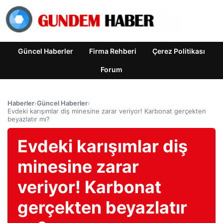
Güncel Haberler
Firma Rehberi
Çerez Politikası
Forum
Haberler
›
Güncel Haberler
›
Evdeki karışımlar diş minesine zarar veriyor! Karbonat gerçekten
beyazlatır mı?
Evdeki karışımlar diş
minesine zarar
veriyor! Karbonat
gerçekten beyazlatır