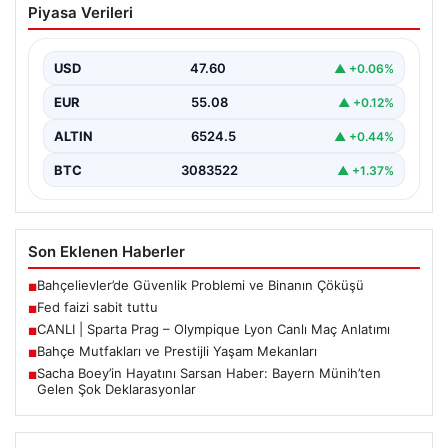
Piyasa Verileri
USD
47.60
▲ +0.06%
EUR
55.08
▲ +0.12%
ALTIN
6524.5
▲ +0.44%
BTC
3083522
▲ +1.37%
Son Eklenen Haberler
Bahçelievler’de Güvenlik Problemi ve Binanın Çöküşü
■
Fed faizi sabit tuttu
■
CANLI | Sparta Prag – Olympique Lyon Canlı Maç Anlatımı
■
Bahçe Mutfakları ve Prestijli Yaşam Mekanları
■
Sacha Boey’in Hayatını Sarsan Haber: Bayern Münih’ten
■
Gelen Şok Deklarasyonlar