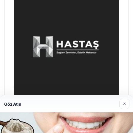
×
Göz Atın
Enes Kaplan Avukatlık Bürosu
28/04/2026