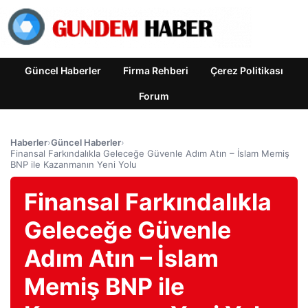
Güncel Haberler
Firma Rehberi
Çerez Politikası
Forum
Haberler
›
Güncel Haberler
›
Finansal Farkındalıkla Geleceğe Güvenle Adım Atın – İslam Memiş
BNP ile Kazanmanın Yeni Yolu
Finansal Farkındalıkla
Geleceğe Güvenle
Adım Atın – İslam
Memiş BNP ile