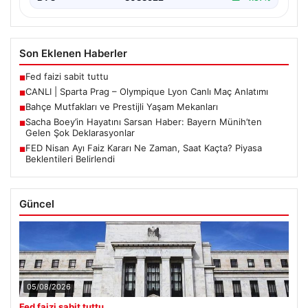
Son Eklenen Haberler
Fed faizi sabit tuttu
■
CANLI | Sparta Prag – Olympique Lyon Canlı Maç Anlatımı
■
Bahçe Mutfakları ve Prestijli Yaşam Mekanları
■
Sacha Boey’in Hayatını Sarsan Haber: Bayern Münih’ten
■
Gelen Şok Deklarasyonlar
FED Nisan Ayı Faiz Kararı Ne Zaman, Saat Kaçta? Piyasa
■
Beklentileri Belirlendi
Güncel
05/08/2026
Fed faizi sabit tuttu