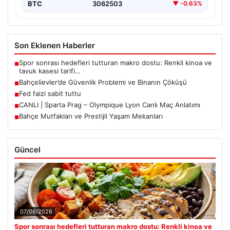
BTC
3062503
▼ -0.63%
Son Eklenen Haberler
Spor sonrası hedefleri tutturan makro dostu: Renkli kinoa ve
■
tavuk kasesi tarifi…
Bahçelievler’de Güvenlik Problemi ve Binanın Çöküşü
■
Fed faizi sabit tuttu
■
CANLI | Sparta Prag – Olympique Lyon Canlı Maç Anlatımı
■
Bahçe Mutfakları ve Prestijli Yaşam Mekanları
■
Güncel
07/08/2026
Spor sonrası hedefleri tutturan makro dostu: Renkli kinoa ve