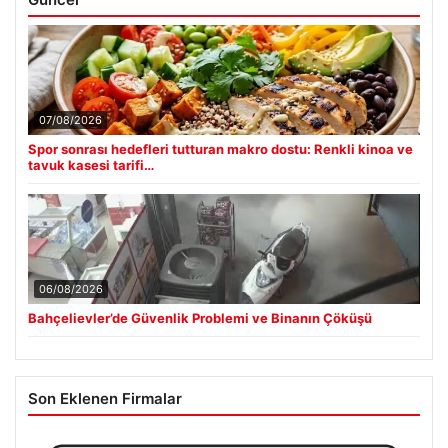
07/08/2026
Spor sonrası hedefleri tutturan makro dostu: Renkli kinoa ve
tavuk kasesi tarifi…
06/08/2026
Bahçelievler’de Güvenlik Problemi ve Binanın Çöküşü
Son Eklenen Firmalar