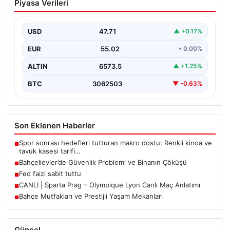
Piyasa Verileri
Binanın Çöküşü
İstanbul’un Bahçelievler ilçesinde, Yenibosna Merkez
Mahallesi Taşova Sokak’ta korkutucu bir olay yaşandı.
USD
47.71
▲ +0.17%
Yaklaşık 38…
EUR
55.02
• 0.00%
ALTIN
6573.5
▲ +1.25%
BTC
3062503
▼ -0.63%
Son Eklenen Haberler
Spor sonrası hedefleri tutturan makro dostu: Renkli kinoa ve
■
tavuk kasesi tarifi…
Bahçelievler’de Güvenlik Problemi ve Binanın Çöküşü
■
Fed faizi sabit tuttu
■
CANLI | Sparta Prag – Olympique Lyon Canlı Maç Anlatımı
■
Bahçe Mutfakları ve Prestijli Yaşam Mekanları
■
Güncel