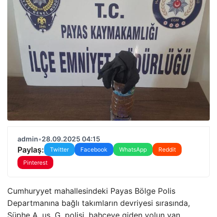
admin
•
28.09.2025 04:15
Paylaş:
Twitter
Facebook
WhatsApp
Reddit
Pinterest
Cumhuryyet mahallesindeki Payas Bölge Polis
Departmanına bağlı takımların devriyesi sırasında,
Şüphe A. us. G. polisi, bahçeye giden yolun yan