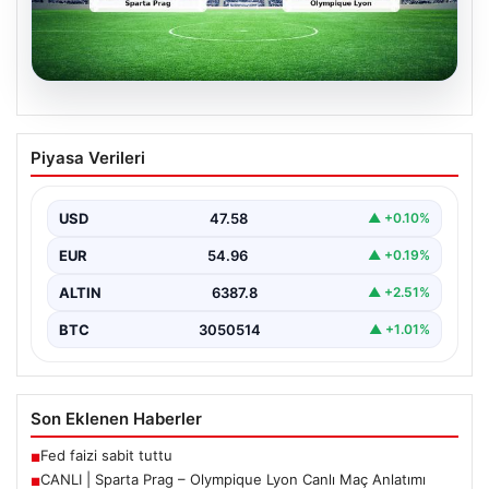
04.08.2026
CANLI | Sparta Prag – Olympique Lyon
Piyasa Verileri
Canlı Maç Anlatımı
USD
47.58
▲ +0.10%
EUR
54.96
▲ +0.19%
ALTIN
6387.8
▲ +2.51%
BTC
3050514
▲ +1.01%
Son Eklenen Haberler
Fed faizi sabit tuttu
■
CANLI | Sparta Prag – Olympique Lyon Canlı Maç Anlatımı
■