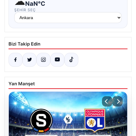
☁
NaN°C
ŞEHIR SEÇ
Bizi Takip Edin
Yan Manşet