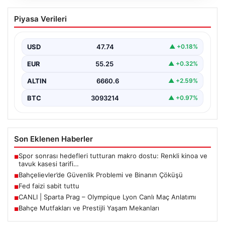
Bahçelievler’de Güvenlik Problemi ve
Piyasa Verileri
Binanın Çöküşü
İstanbul’un Bahçelievler ilçesinde, Yenibosna Merkez
Mahallesi Taşova Sokak’ta korkutucu bir olay yaşandı.
USD
47.74
▲ +0.18%
Yaklaşık 38…
EUR
55.25
▲ +0.32%
ALTIN
6660.6
▲ +2.59%
BTC
3093214
▲ +0.97%
Son Eklenen Haberler
Spor sonrası hedefleri tutturan makro dostu: Renkli kinoa ve
■
tavuk kasesi tarifi…
Bahçelievler’de Güvenlik Problemi ve Binanın Çöküşü
■
Fed faizi sabit tuttu
■
CANLI | Sparta Prag – Olympique Lyon Canlı Maç Anlatımı
■
Bahçe Mutfakları ve Prestijli Yaşam Mekanları
■