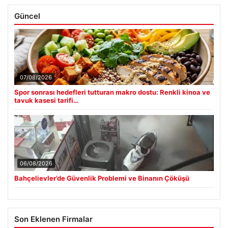
Güncel
07/08/2026
Spor sonrası hedefleri tutturan makro dostu: Renkli kinoa ve
tavuk kasesi tarifi…
06/08/2026
Bahçelievler’de Güvenlik Problemi ve Binanın Çöküşü
Son Eklenen Firmalar