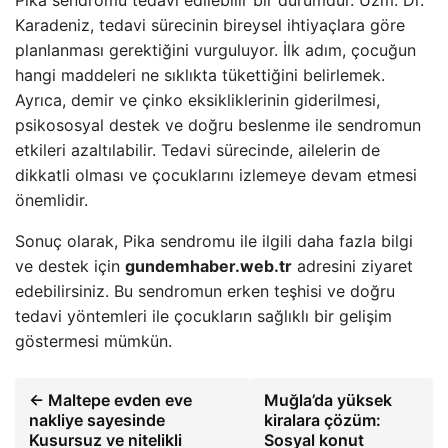
Pika sendromu tedavi edilebilir bir durumdur. Uzm. Dr.
Karadeniz, tedavi sürecinin bireysel ihtiyaçlara göre
planlanması gerektiğini vurguluyor. İlk adım, çocuğun
hangi maddeleri ne sıklıkta tükettiğini belirlemek.
Ayrıca, demir ve çinko eksikliklerinin giderilmesi,
psikososyal destek ve doğru beslenme ile sendromun
etkileri azaltılabilir. Tedavi sürecinde, ailelerin de
dikkatli olması ve çocuklarını izlemeye devam etmesi
önemlidir.
Sonuç olarak, Pika sendromu ile ilgili daha fazla bilgi
ve destek için
gundemhaber.web.tr
adresini ziyaret
edebilirsiniz. Bu sendromun erken teşhisi ve doğru
tedavi yöntemleri ile çocukların sağlıklı bir gelişim
göstermesi mümkün.
← Maltepe evden eve
Muğla’da yüksek
nakliye sayesinde
kiralara çözüm:
Kusursuz ve nitelikli
Sosyal konut