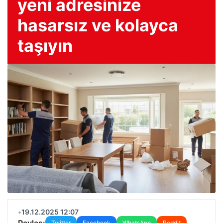
yeni adresinize
hasarsız ve kolayca
taşıyın
•
19.12.2025 12:07
Paylaş:
Twitter
Facebook
WhatsApp
Reddit