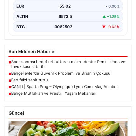
EUR
55.02
• 0.00%
ALTIN
6573.5
▲ +1.25%
BTC
3062503
▼ -0.63%
Son Eklenen Haberler
Spor sonrası hedefleri tutturan makro dostu: Renkli kinoa ve
■
tavuk kasesi tarifi…
Bahçelievler’de Güvenlik Problemi ve Binanın Çöküşü
■
Fed faizi sabit tuttu
■
CANLI | Sparta Prag – Olympique Lyon Canlı Maç Anlatımı
■
Bahçe Mutfakları ve Prestijli Yaşam Mekanları
■
Güncel