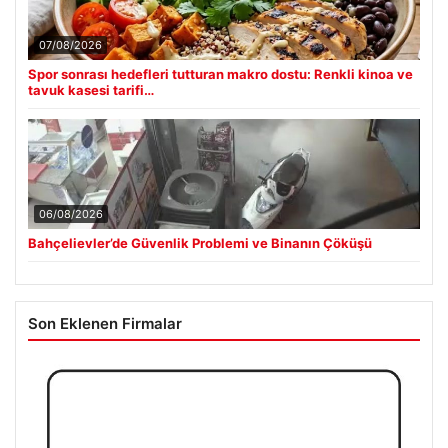
07/08/2026
Spor sonrası hedefleri tutturan makro dostu: Renkli kinoa ve
tavuk kasesi tarifi…
06/08/2026
Bahçelievler’de Güvenlik Problemi ve Binanın Çöküşü
Son Eklenen Firmalar