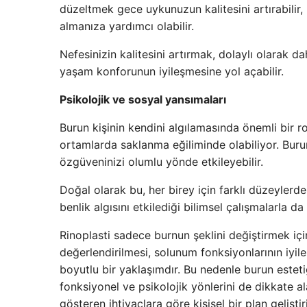
düzeltmek gece uykunuzun kalitesini artırabilir, 
almanıza yardımcı olabilir.
Nefesinizin kalitesini artırmak, dolaylı olarak 
yaşam konforunun iyileşmesine yol açabilir.
Psikolojik ve sosyal yansımaları
Burun kişinin kendini algılamasında önemli bir ro
ortamlarda saklanma eğiliminde olabiliyor. Bur
özgüveninizi olumlu yönde etkileyebilir.
Doğal olarak bu, her birey için farklı düzeylerd
benlik algısını etkilediği bilimsel çalışmalarla d
Rinoplasti sadece burnun şeklini değiştirmek için
değerlendirilmesi, solunum fonksiyonlarının iyil
boyutlu bir yaklaşımdır. Bu nedenle burun esteti
fonksiyonel ve psikolojik yönlerini de dikkate a
gösteren ihtiyaçlara göre kişisel bir plan geliştiri