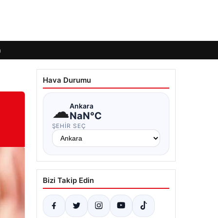
m
Hava Durumu
☁
Ankara
NaN°C
ŞEHIR SEÇ
Bizi Takip Edin