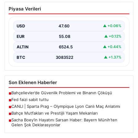
Fed faizi sabit tuttu
Piyasa Verileri
USD
47.60
▲ +0.06%
EUR
55.08
▲ +0.12%
ALTIN
6524.5
▲ +0.44%
BTC
3083522
▲ +1.37%
Son Eklenen Haberler
Bahçelievler’de Güvenlik Problemi ve Binanın Çöküşü
■
Fed faizi sabit tuttu
■
CANLI | Sparta Prag – Olympique Lyon Canlı Maç Anlatımı
■
Bahçe Mutfakları ve Prestijli Yaşam Mekanları
■
Sacha Boey’in Hayatını Sarsan Haber: Bayern Münih’ten
■
Gelen Şok Deklarasyonlar