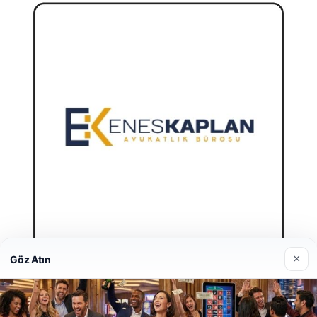
×
Göz Atın
Enes Kaplan Avukatlık Bürosu
28/04/2026