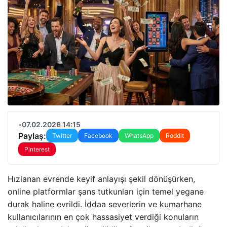
•
07.02.2026 14:15
Paylaş:
Twitter
Facebook
WhatsApp
Reddit
Pinterest
Hızlanan evrende keyif anlayışı şekil dönüşürken,
online platformlar şans tutkunları için temel yegane
durak haline evrildi. İddaa severlerin ve kumarhane
kullanıcılarının en çok hassasiyet verdiği konuların