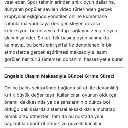
vaat eder. Spor tahminlerinden anlık oyun dallarına,
dünyanın popüler sevilen video türlerinden gerçek
krupiyeler eşliğinde yönetilen online kumarhane
salonlarına varıncaya dek genişleyen devasa
koleksiyon, bütün zevke hitap sağlayan zengin oyun
alanı inşa eder. Şirket, tek başına oyun sunmakla
kalmayıp, bu bahislerin şeffaf ile denetlenebilir bir
atmosferde gerçekleştirilmesi maksadıyla lazım
görülen her türlü sistemsel donanımı hassasiyetle kurar.
Engelsiz
Ulaşım
Maksadıyla
Güncel
Girme
Süreci
Online bahis sektöründe bağlantı sürati ile devamlılığı
kritik büyük değer taşır. Kullanıcılar, oyunun oldukça
önemli dakikasında ya da şanslarının oldukça bol
olduğu dakikalarda sistemsel aksaklıklarla muhatap
olmak arzu etmezler. Tam da bu noktada yeni
bağlantıları kontrol etmek ve güvenli kanallar