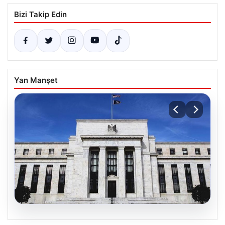
Bizi Takip Edin
Yan Manşet
05.08.2026