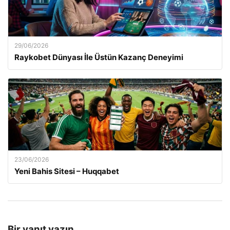
29/06/2026
Raykobet Dünyası İle Üstün Kazanç Deneyimi
23/06/2026
Yeni Bahis Sitesi – Huqqabet
Bir yanıt yazın