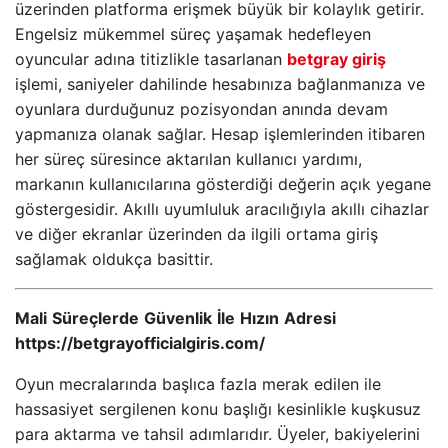
üzerinden platforma erişmek büyük bir kolaylık getirir.
Engelsiz mükemmel süreç yaşamak hedefleyen
oyuncular adına titizlikle tasarlanan
betgray giriş
işlemi, saniyeler dahilinde hesabınıza bağlanmanıza ve
oyunlara durduğunuz pozisyondan anında devam
yapmanıza olanak sağlar. Hesap işlemlerinden itibaren
her süreç süresince aktarılan kullanıcı yardımı,
markanın kullanıcılarına gösterdiği değerin açık yegane
göstergesidir. Akıllı uyumluluk aracılığıyla akıllı cihazlar
ve diğer ekranlar üzerinden da ilgili ortama giriş
sağlamak oldukça basittir.
Mali
Süreçlerde
Güvenlik
İle
Hızın
Adresi
https://betgrayofficialgiris.com/
Oyun mecralarında başlıca fazla merak edilen ile
hassasiyet sergilenen konu başlığı kesinlikle kuşkusuz
para aktarma ve tahsil adımlarıdır. Üyeler, bakiyelerini