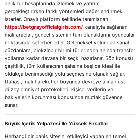
anlık bir hesaplarında izlemek ve yatırım
gerçekleştirirken farklı yöntemleri değerlendirmek
isterler. Onaylı platform şeklinde tanımlanan
https://betgrayofficialgiris.com/
kanalıyla sağlanan
mali araçlar, güncel sistemin tüm olanaklarını oyuncular
noktasında seferber eder. Geleneksel yolundan sanal
cüzdanlara, blokzincir birimi türlerinden anında transfer
yollarına kadar devasa bir seçki hazırlanır. Söz konusu
çeşitlilik, tüm kullanıcının şahsına başlıca ideal ile
oldukça benimsediği yolu seçmesine olanak sağlar.
Dahası, mali hareketler boyunca devreye alınan üst
düzey emniyet protokolleri, kişisel verilerin ve
bakiyelerin korunması konusunda mutlak güvence
sunar.
Büyük
İçerik
Yelpazesi
İle
Yüksek
Fırsatlar
Herhangi bir bahis sitesini etkileyici yapan en temel