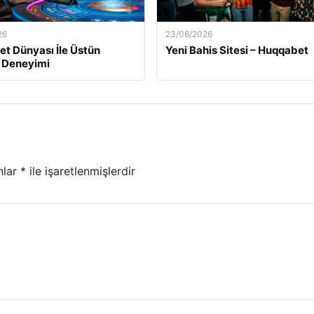
26
23/06/2026
t Dünyası İle Üstün
Yeni Bahis Sitesi – Huqqabet
 Deneyimi
nlar
*
ile işaretlenmişlerdir