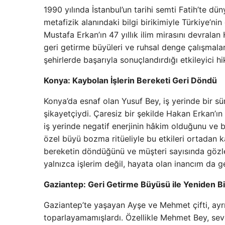
1990 yılında İstanbul’un tarihi semti Fatih’te d
metafizik alanındaki bilgi birikimiyle Türkiye’ni
Mustafa Erkan’ın 47 yıllık ilim mirasını devra
geri getirme büyüleri ve ruhsal denge çalışmalar
şehirlerde başarıyla sonuçlandırdığı etkileyici hi
Konya: Kaybolan İşlerin Bereketi Geri Döndü
Konya’da esnaf olan Yusuf Bey, iş yerinde bir sü
şikayetçiydi. Çaresiz bir şekilde Hakan Erkan’ın 
iş yerinde negatif enerjinin hâkim olduğunu ve b
özel büyü bozma ritüeliyle bu etkileri ortadan ka
bereketin döndüğünü ve müşteri sayısında gözle
yalnızca işlerim değil, hayata olan inancım da ger
Gaziantep: Geri Getirme Büyüsü ile Yeniden Bi
Gaziantep’te yaşayan Ayşe ve Mehmet çifti, ayrılı
toparlayamamışlardı. Özellikle Mehmet Bey, sevg