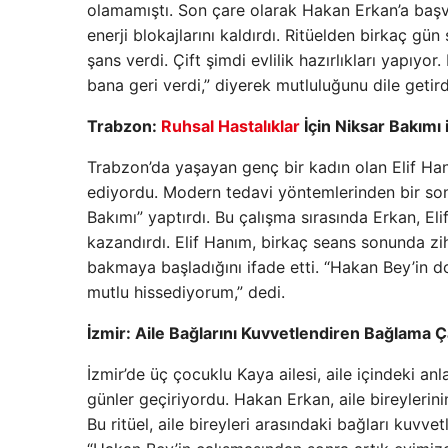
olamamıştı. Son çare olarak Hakan Erkan’a başvu
enerji blokajlarını kaldırdı. Ritüelden birkaç g
şans verdi. Çift şimdi evlilik hazırlıkları yapı
bana geri verdi,” diyerek mutluluğunu dile getird
Trabzon:
Ruhsal Hastalıklar
İçin Niksar Bakımı 
Trabzon’da yaşayan genç bir kadın olan Elif Ha
ediyordu. Modern tedavi yöntemlerinden bir son
Bakımı” yaptırdı. Bu çalışma sırasında Erkan, Eli
kazandırdı. Elif Hanım, birkaç seans sonunda zihi
bakmaya başladığını ifade etti. “Hakan Bey’in do
mutlu hissediyorum,” dedi.
İzmir: Aile Bağlarını Kuvvetlendiren Bağlama Ç
İzmir’de üç çocuklu Kaya ailesi, aile içindeki a
günler geçiriyordu. Hakan Erkan, aile bireylerini
Bu ritüel, aile bireyleri arasındaki bağları kuvv