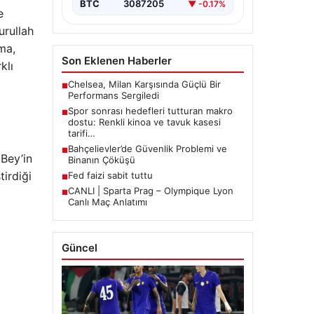
BTC
3087205
▼ -0.17%
e
urullah
ma,
Son Eklenen Haberler
klı
Chelsea, Milan Karşısında Güçlü Bir
■
Performans Sergiledi
Spor sonrası hedefleri tutturan makro
■
dostu: Renkli kinoa ve tavuk kasesi
tarifi…
Bahçelievler’de Güvenlik Problemi ve
■
 Bey’in
Binanın Çöküşü
tirdiği
Fed faizi sabit tuttu
■
CANLI | Sparta Prag – Olympique Lyon
■
Canlı Maç Anlatımı
Güncel