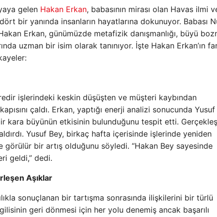
ünyaya gelen
Hakan Erkan
, babasının mirası olan Havas ilmi v
n dört bir yanında insanların hayatlarına dokunuyor. Babası N
lan Hakan Erkan, günümüzde metafizik danışmanlığı, büyü boz
ında uzman bir isim olarak tanınıyor. İşte Hakan Erkan’ın far
kayeler:
redir işlerindeki keskin düşüşten ve müşteri kaybından
kapısını çaldı. Erkan, yaptığı enerji analizi sonucunda Yusuf
ir kara büyünün etkisinin bulunduğunu tespit etti. Gerçekleş
ldırdı. Yusuf Bey, birkaç hafta içerisinde işlerinde yeniden
 görülür bir artış olduğunu söyledi. “Hakan Bey sayesinde
i geldi,” dedi.
rleşen Aşıklar
kla sonuçlanan bir tartışma sonrasında ilişkilerini bir türlü
ilisinin geri dönmesi için her yolu denemiş ancak başarılı