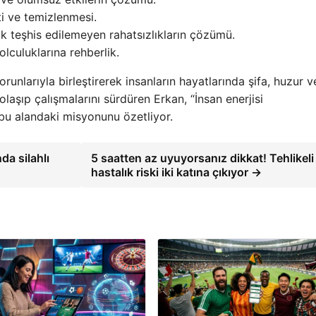
iti ve temizlenmesi.
ak teşhis edilemeyen rahatsızlıkların çözümü.
olculuklarına rehberlik.
unlarıyla birleştirerek insanların hayatlarında şifa, huzur v
aşıp çalışmalarını sürdüren Erkan, “İnsan enerjisi
bu alandaki misyonunu özetliyor.
a silahlı
5 saatten az uyuyorsanız dikkat! Tehlikeli
hastalık riski iki katına çıkıyor →