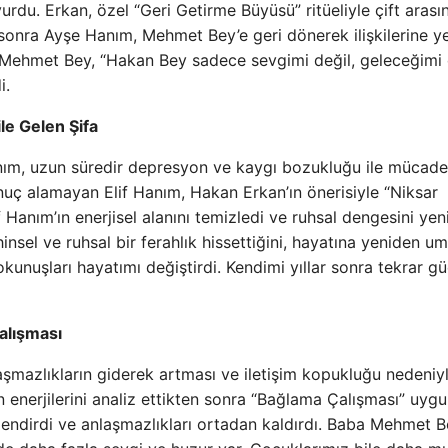
rdu. Erkan, özel “Geri Getirme Büyüsü” ritüeliyle çift arası
ün sonra Ayşe Hanım, Mehmet Bey’e geri dönerek ilişkilerine y
yor. Mehmet Bey, “Hakan Bey sadece sevgimi değil, geleceğimi
i.
ile Gelen Şifa
nım, uzun süredir depresyon ve kaygı bozukluğu ile mücade
uç alamayan Elif Hanım, Hakan Erkan’ın önerisiyle “Niksar
f Hanım’ın enerjisel alanını temizledi ve ruhsal dengesini ye
nsel ve ruhsal bir ferahlık hissettiğini, hayatına yeniden um
kunuşları hayatımı değiştirdi. Kendimi yıllar sonra tekrar gü
alışması
nlaşmazlıkların giderek artması ve iletişim kopukluğu nedeniy
n enerjilerini analiz ettikten sonra “Bağlama Çalışması” uygu
etlendirdi ve anlaşmazlıkları ortadan kaldırdı. Baba Mehmet B