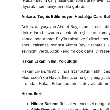
“Hakan Bey’in çalışmasından sonra artık evimizd
diyerek memnuniyetini dile getirdi.
Ankara: Teşhis Edilemeyen Hastalığa Çare Bu
Ankara’da yaşayan Ahmet Bey, uzun süredir tıbbe
doktorlara başvuran ancak bir teşhis konulamaya
sonucunda Ahmet Bey’in ruhsal ve fiziksel enerjisi
enerji çalışması sonrası Ahmet Bey’in rahatsız
sevincini verdi. Artık kendimi çok daha iyi hisse
Hakan Erkan’ın İlmi Yolculuğu
Hakan Erkan, 1990 yılında İstanbul’un Fatih ilç
Medresesi’nde Havas İlmi üzerine çalışmış, yüzle
ardından Hakan Erkan, bu mirası devralarak meta
Hizmetleri:
Niksar Bakımı:
Ruhsal ve enerjisel dengeni
Sihir Sirayeti:
Kişiler üzerindeki kara büyü