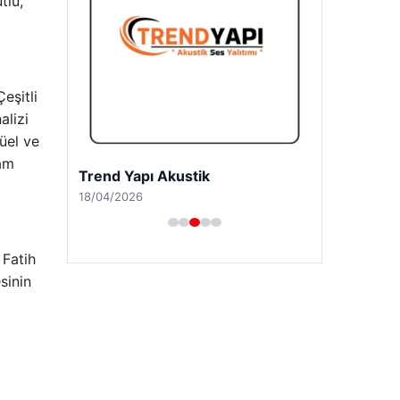
tlu,”
eşitli
alizi
tüel ve
şam
Trend Yapı Akustik
18/04/2026
 Fatih
sinin