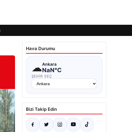
m
Hava Durumu
☁
Ankara
NaN°C
ŞEHIR SEÇ
Bizi Takip Edin