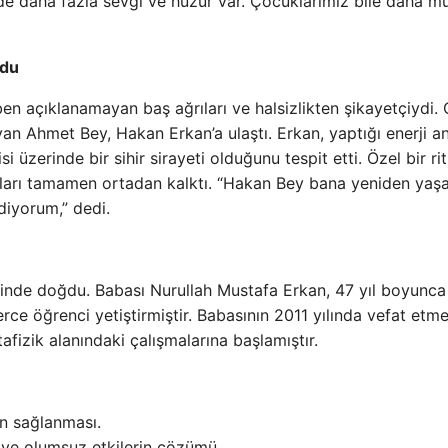
e daha fazla sevgi ve huzur var. Çocuklarımız bile daha mu
ldu
n açıklanamayan baş ağrıları ve halsizlikten şikayetçiydi. Ç
n Ahmet Bey, Hakan Erkan’a ulaştı. Erkan, yaptığı enerji an
 üzerinde bir sihir sirayeti olduğunu tespit etti. Özel bir ri
lıkları tamamen ortadan kalktı. “Hakan Bey bana yeniden ya
diyorum,” dedi.
esinde doğdu. Babası Nurullah Mustafa Erkan, 47 yıl boyunca
rce öğrenci yetiştirmiştir. Babasının 2011 yılında vefat etme
fizik alanındaki çalışmalarına başlamıştır.
n sağlanması.
 ve olumsuz etkilerin çözümü.