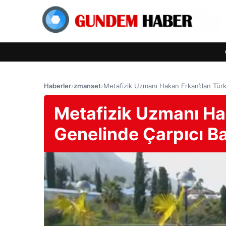
Haberler
›
zmanset
›
Metafizik Uzmanı Hakan Erkan’dan Türki
Metafizik Uzmanı Ha
Genelinde Çarpıcı Ba