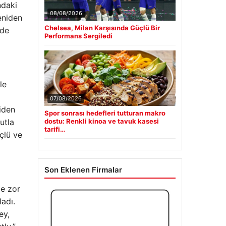
ndaki
08/08/2026
eniden
Chelsea, Milan Karşısında Güçlü Bir
 de
Performans Sergiledi
le
07/08/2026
niden
Spor sonrası hedefleri tutturan makro
utla
dostu: Renkli kinoa ve tavuk kasesi
tarifi…
çlü ve
Son Eklenen Firmalar
le zor
ladı.
ey,