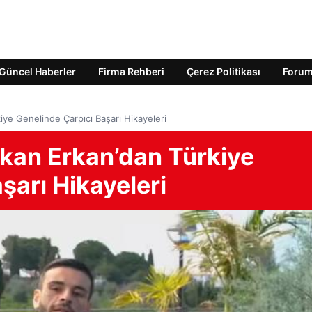
Güncel Haberler
Firma Rehberi
Çerez Politikası
Foru
ye Genelinde Çarpıcı Başarı Hikayeleri
kan Erkan’dan Türkiye
şarı Hikayeleri