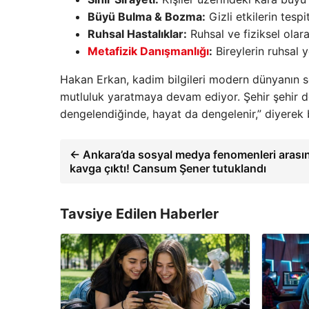
Büyü Bulma & Bozma:
Gizli etkilerin tesp
Ruhsal Hastalıklar:
Ruhsal ve fiziksel olar
Metafizik Danışmanlığı
:
Bireylerin ruhsal y
Hakan Erkan, kadim bilgileri modern dünyanın sor
mutluluk yaratmaya devam ediyor. Şehir şehir dol
dengelendiğinde, hayat da dengelenir,” diyerek 
← Ankara’da sosyal medya fenomenleri arasınd
kavga çıktı! Cansum Şener tutuklandı
Tavsiye Edilen Haberler