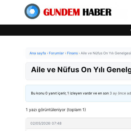
Ana sayfa
›
Forumlar
›
Finans
›
Aile ve Nüfus On Yılı Genelges
Aile ve Nüfus On Yılı Genel
Bu konu 0 yanıt içerir, 1 izleyen vardır ve en son
3 ay önce
ad
1 yazı görüntüleniyor (toplam 1)
02/05/2026: 07:48