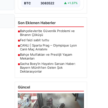
BTC
3083522
▲ +1.37%
Son Eklenen Haberler
Bahçelievler’de Güvenlik Problemi ve
■
Binanın Çöküşü
Fed faizi sabit tuttu
■
CANLI | Sparta Prag – Olympique Lyon
■
Canlı Maç Anlatımı
Bahçe Mutfakları ve Prestijli Yaşam
■
Mekanları
Sacha Boey’in Hayatını Sarsan Haber:
■
Bayern Münih’ten Gelen Şok
Deklarasyonlar
Güncel