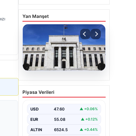
Yan Manşet
ızı
05.08.2026
Fed faizi sabit tuttu
Piyasa Verileri
USD
47.60
▲ +0.06%
EUR
55.08
▲ +0.12%
ALTIN
6524.5
▲ +0.44%