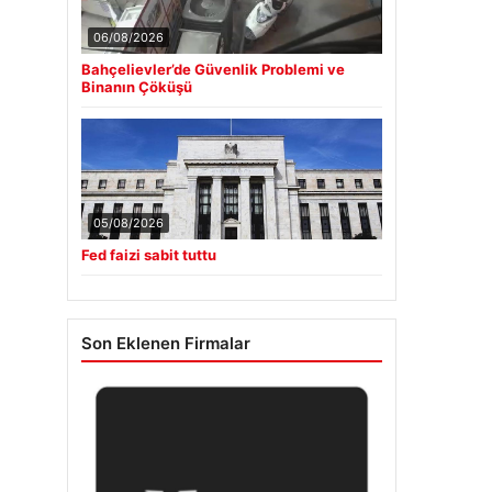
06/08/2026
Bahçelievler’de Güvenlik Problemi ve
Binanın Çöküşü
05/08/2026
Fed faizi sabit tuttu
Son Eklenen Firmalar