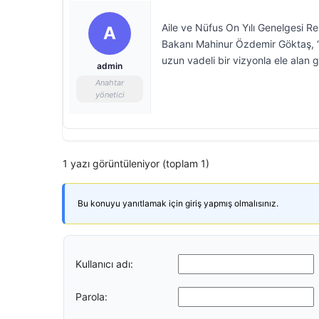
Aile ve Nüfus On Yılı Genelgesi R
A
Bakanı Mahinur Özdemir Göktaş, “A
uzun vadeli bir vizyonla ele alan g
admin
Anahtar
yönetici
1 yazı görüntüleniyor (toplam 1)
Bu konuyu yanıtlamak için giriş yapmış olmalısınız.
Kullanıcı adı:
Parola: