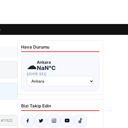
m
Hava Durumu
☁
Ankara
NaN°C
ŞEHIR SEÇ
Bizi Takip Edin
#11522