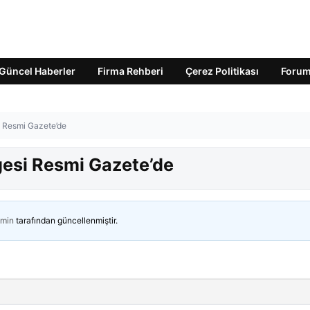
Güncel Haberler
Firma Rehberi
Çerez Politikası
Foru
i Resmi Gazete’de
gesi Resmi Gazete’de
min
tarafından güncellenmiştir.