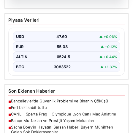
05.08.2026
Fed faizi sabit tuttu
Piyasa Verileri
USD
47.60
▲ +0.06%
EUR
55.08
▲ +0.12%
ALTIN
6524.5
▲ +0.44%
BTC
3083522
▲ +1.37%
Son Eklenen Haberler
Bahçelievler’de Güvenlik Problemi ve Binanın Çöküşü
■
Fed faizi sabit tuttu
■
CANLI | Sparta Prag – Olympique Lyon Canlı Maç Anlatımı
■
Bahçe Mutfakları ve Prestijli Yaşam Mekanları
■
Sacha Boey’in Hayatını Sarsan Haber: Bayern Münih’ten
■
Gelen Şok Deklarasyonlar