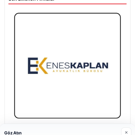
Enes Kaplan Avukatlık Bürosu
×
Göz Atın