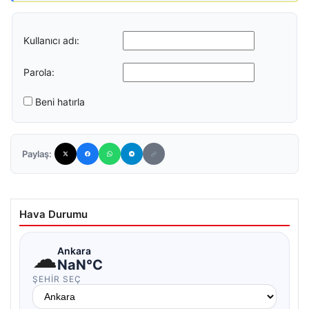
Kullanıcı adı:
Parola:
Beni hatırla
Paylaş:
Hava Durumu
☁
Ankara
NaN°C
ŞEHIR SEÇ