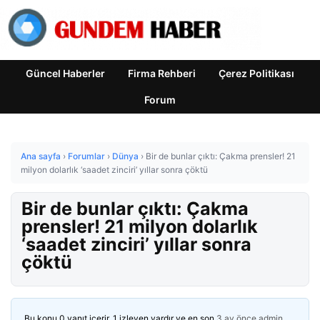
Güncel Haberler
Firma Rehberi
Çerez Politikası
Forum
Ana sayfa
›
Forumlar
›
Dünya
›
Bir de bunlar çıktı: Çakma prensler! 21
milyon dolarlık ‘saadet zinciri’ yıllar sonra çöktü
Bir de bunlar çıktı: Çakma
prensler! 21 milyon dolarlık
‘saadet zinciri’ yıllar sonra
çöktü
Bu konu 0 yanıt içerir, 1 izleyen vardır ve en son
3 ay önce
admin