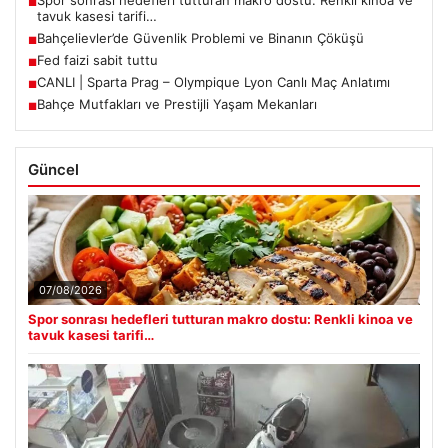
Spor sonrası hedefleri tutturan makro dostu: Renkli kinoa ve
■
tavuk kasesi tarifi…
Bahçelievler’de Güvenlik Problemi ve Binanın Çöküşü
■
Fed faizi sabit tuttu
■
CANLI | Sparta Prag – Olympique Lyon Canlı Maç Anlatımı
■
Bahçe Mutfakları ve Prestijli Yaşam Mekanları
■
Güncel
07/08/2026
Spor sonrası hedefleri tutturan makro dostu: Renkli kinoa ve
tavuk kasesi tarifi…