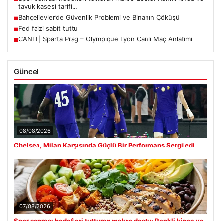
tavuk kasesi tarifi…
Bahçelievler’de Güvenlik Problemi ve Binanın Çöküşü
■
Fed faizi sabit tuttu
■
CANLI | Sparta Prag – Olympique Lyon Canlı Maç Anlatımı
■
Güncel
08/08/2026
Chelsea, Milan Karşısında Güçlü Bir Performans Sergiledi
07/08/2026
Spor sonrası hedefleri tutturan makro dostu: Renkli kinoa ve