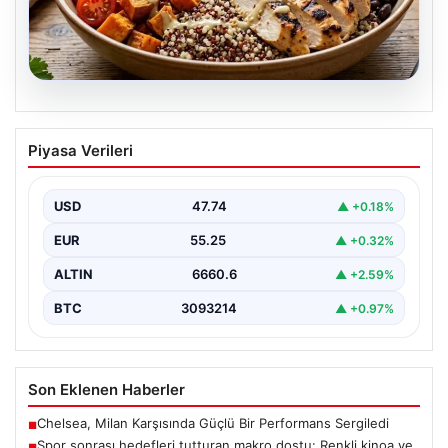
07.08.2026
Spor sonrası hedefleri tutturan makro
Piyasa Verileri
dostu: Renkli kinoa ve tavuk kasesi
tarifi…
USD
47.74
▲ +0.18%
EUR
55.25
▲ +0.32%
ALTIN
6660.6
▲ +2.59%
BTC
3093214
▲ +0.97%
Son Eklenen Haberler
Chelsea, Milan Karşısında Güçlü Bir Performans Sergiledi
■
Spor sonrası hedefleri tutturan makro dostu: Renkli kinoa ve
■