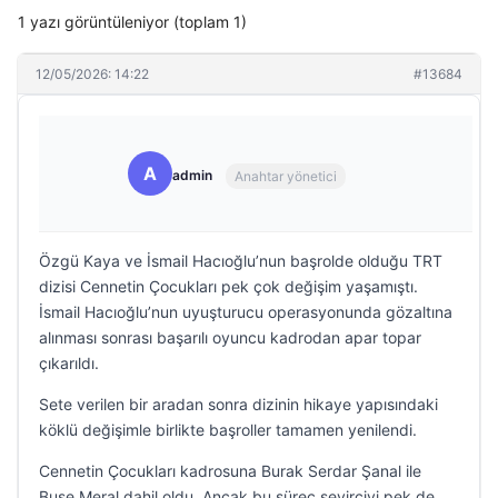
1 yazı görüntüleniyor (toplam 1)
12/05/2026: 14:22
#13684
A
admin
Anahtar yönetici
Özgü Kaya ve İsmail Hacıoğlu’nun başrolde olduğu TRT
dizisi Cennetin Çocukları pek çok değişim yaşamıştı.
İsmail Hacıoğlu’nun uyuşturucu operasyonunda gözaltına
alınması sonrası başarılı oyuncu kadrodan apar topar
çıkarıldı.
Sete verilen bir aradan sonra dizinin hikaye yapısındaki
köklü değişimle birlikte başroller tamamen yenilendi.
Cennetin Çocukları kadrosuna Burak Serdar Şanal ile
Buse Meral dahil oldu. Ancak bu süreç seyirciyi pek de