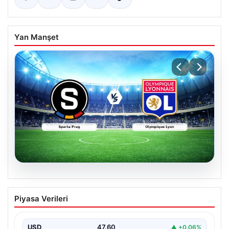
Yan Manşet
04.08.2026
CANLI | Sparta Prag – Olympique Lyon
Piyasa Verileri
Canlı Maç Anlatımı
USD
47.60
▲ +0.06%