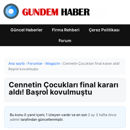
Güncel Haberler
Firma Rehberi
Çerez Politikası
Forum
Ana sayfa
›
Forumlar
›
Magazin
›
Cennetin Çocukları final kararı aldı!
Başrol kovulmuştu
Cennetin Çocukları final kararı
aldı! Başrol kovulmuştu
Bu konu 0 yanıt içerir, 1 izleyen vardır ve en son
2 ay 3 hafta önce
admin
tarafından güncellenmiştir.