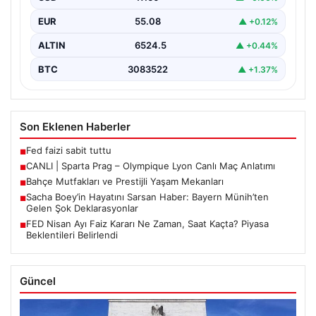
EUR
55.08
▲ +0.12%
ALTIN
6524.5
▲ +0.44%
BTC
3083522
▲ +1.37%
Son Eklenen Haberler
Fed faizi sabit tuttu
■
CANLI | Sparta Prag – Olympique Lyon Canlı Maç Anlatımı
■
Bahçe Mutfakları ve Prestijli Yaşam Mekanları
■
Sacha Boey’in Hayatını Sarsan Haber: Bayern Münih’ten
■
Gelen Şok Deklarasyonlar
FED Nisan Ayı Faiz Kararı Ne Zaman, Saat Kaçta? Piyasa
■
Beklentileri Belirlendi
Güncel