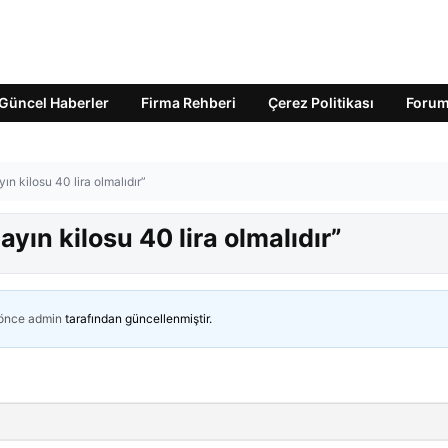
Güncel Haberler
Firma Rehberi
Çerez Politikası
Foru
n kilosu 40 lira olmalıdır”
ın kilosu 40 lira olmalıdır”
 önce
admin
tarafından güncellenmiştir.