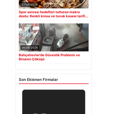
07/08/2026
Spor sonrası hedefleri tutturan makro
dostu: Renkli kinoa ve tavuk kasesi tarifi…
06/08/2026
Bahçelievler’de Güvenlik Problemi ve
Binanın Çöküşü
Son Eklenen Firmalar