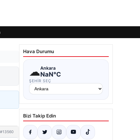
m
Hava Durumu
☁
Ankara
NaN°C
ŞEHIR SEÇ
Bizi Takip Edin
#13560