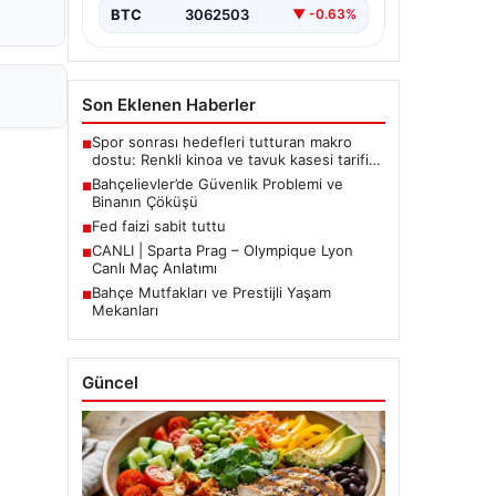
BTC
3062503
▼ -0.63%
Son Eklenen Haberler
Spor sonrası hedefleri tutturan makro
■
dostu: Renkli kinoa ve tavuk kasesi tarifi…
Bahçelievler’de Güvenlik Problemi ve
■
Binanın Çöküşü
Fed faizi sabit tuttu
■
CANLI | Sparta Prag – Olympique Lyon
■
Canlı Maç Anlatımı
Bahçe Mutfakları ve Prestijli Yaşam
■
Mekanları
Güncel