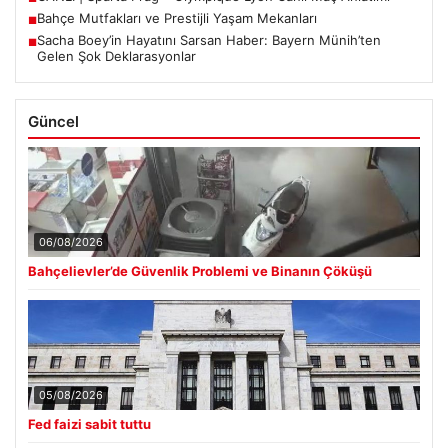
Bahçe Mutfakları ve Prestijli Yaşam Mekanları
■
Sacha Boey’in Hayatını Sarsan Haber: Bayern Münih’ten
■
Gelen Şok Deklarasyonlar
Güncel
06/08/2026
Bahçelievler’de Güvenlik Problemi ve Binanın Çöküşü
05/08/2026
Fed faizi sabit tuttu