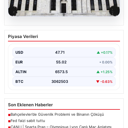
05.08.2026
Fed faizi sabit tuttu
Piyasa Verileri
USD
47.71
▲ +0.17%
EUR
55.02
• 0.00%
ALTIN
6573.5
▲ +1.25%
BTC
3062503
▼ -0.63%
Son Eklenen Haberler
Bahçelievler’de Güvenlik Problemi ve Binanın Çöküşü
■
Fed faizi sabit tuttu
■
CANLI | Sparta Prag – Olympique Lyon Canlı Maç Anlatımı
■