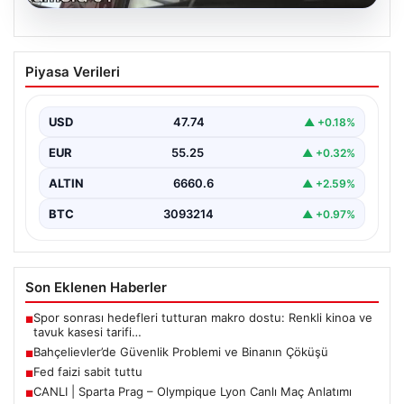
06.08.2026
Bahçelievler’de Güvenlik Problemi ve
Piyasa Verileri
Binanın Çöküşü
İstanbul'un Bahçelievler ilçesinde, Yenibosna Merkez
Mahallesi Taşova Sokak'ta korkutucu bir olay yaşandı.
USD
47.74
▲ +0.18%
Yaklaşık 38…
EUR
55.25
▲ +0.32%
ALTIN
6660.6
▲ +2.59%
BTC
3093214
▲ +0.97%
Son Eklenen Haberler
Spor sonrası hedefleri tutturan makro dostu: Renkli kinoa ve
■
tavuk kasesi tarifi…
Bahçelievler’de Güvenlik Problemi ve Binanın Çöküşü
■
Fed faizi sabit tuttu
■
CANLI | Sparta Prag – Olympique Lyon Canlı Maç Anlatımı
■