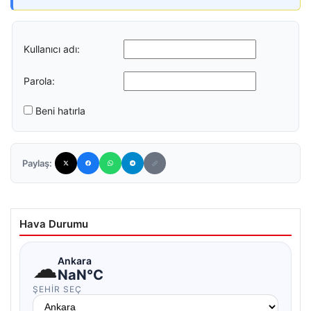
Kullanıcı adı:
Parola:
Beni hatırla
Paylaş:
Hava Durumu
☁
Ankara
NaN°C
ŞEHIR SEÇ