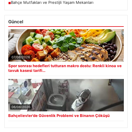
Bahçe Mutfakları ve Prestijli Yaşam Mekanları
■
Güncel
07/08/2026
Spor sonrası hedefleri tutturan makro dostu: Renkli kinoa ve
tavuk kasesi tarifi…
06/08/2026
Bahçelievler’de Güvenlik Problemi ve Binanın Çöküşü