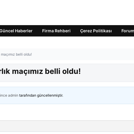
Güncel Haberler
Firma Rehberi
Çerez Politikası
Foru
 maçımız belli oldu!
lık maçımız belli oldu!
 önce
admin
tarafından güncellenmiştir.