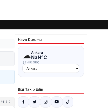
m
Hava Durumu
☁
Ankara
NaN°C
ŞEHIR SEÇ
Bizi Takip Edin
#11510