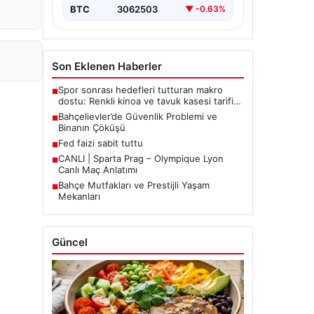
BTC
3062503
▼ -0.63%
Son Eklenen Haberler
Spor sonrası hedefleri tutturan makro
■
dostu: Renkli kinoa ve tavuk kasesi tarifi…
Bahçelievler’de Güvenlik Problemi ve
■
Binanın Çöküşü
Fed faizi sabit tuttu
■
CANLI | Sparta Prag – Olympique Lyon
■
Canlı Maç Anlatımı
Bahçe Mutfakları ve Prestijli Yaşam
■
Mekanları
Güncel