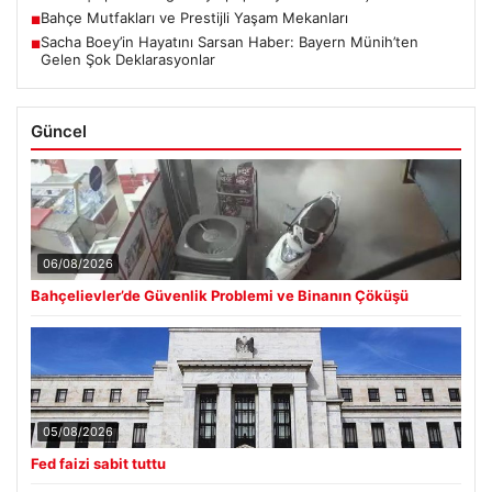
Bahçe Mutfakları ve Prestijli Yaşam Mekanları
■
Sacha Boey’in Hayatını Sarsan Haber: Bayern Münih’ten
■
Gelen Şok Deklarasyonlar
Güncel
06/08/2026
Bahçelievler’de Güvenlik Problemi ve Binanın Çöküşü
05/08/2026
Fed faizi sabit tuttu