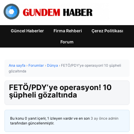
Güncel Haberler
Firma Rehberi
Çerez Politikası
Forum
Ana sayfa
›
Forumlar
›
Dünya
›
FETÖ/PDY’ye operasyon! 10 şüpheli
gözaltında
FETÖ/PDY’ye operasyon! 10
şüpheli gözaltında
Bu konu 0 yanıt içerir, 1 izleyen vardır ve en son
3 ay önce
admin
tarafından güncellenmiştir.