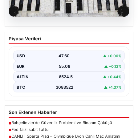
05.08.2026
Fed faizi sabit tuttu
Piyasa Verileri
USD
47.60
▲ +0.06%
EUR
55.08
▲ +0.12%
ALTIN
6524.5
▲ +0.44%
BTC
3083522
▲ +1.37%
Son Eklenen Haberler
Bahçelievler’de Güvenlik Problemi ve Binanın Çöküşü
■
Fed faizi sabit tuttu
■
CANLI | Sparta Prag – Olympique Lyon Canlı Maç Anlatımı
■