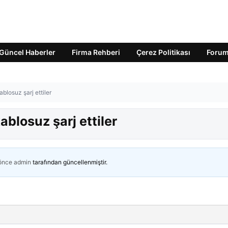
Güncel Haberler
Firma Rehberi
Çerez Politikası
Foru
losuz şarj ettiler
blosuz şarj ettiler
 önce
admin
tarafından güncellenmiştir.