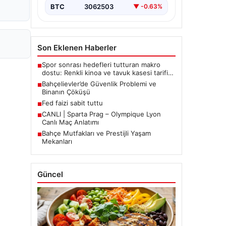
BTC
3062503
▼ -0.63%
Son Eklenen Haberler
Spor sonrası hedefleri tutturan makro
■
dostu: Renkli kinoa ve tavuk kasesi tarifi…
Bahçelievler’de Güvenlik Problemi ve
■
Binanın Çöküşü
Fed faizi sabit tuttu
■
CANLI | Sparta Prag – Olympique Lyon
■
Canlı Maç Anlatımı
Bahçe Mutfakları ve Prestijli Yaşam
■
Mekanları
Güncel