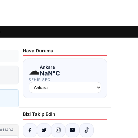
m
Hava Durumu
☁
Ankara
NaN°C
ŞEHIR SEÇ
Bizi Takip Edin
#11404