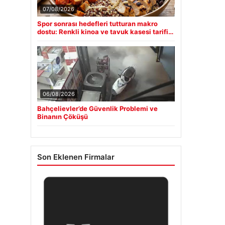
07/08/2026
Spor sonrası hedefleri tutturan makro
dostu: Renkli kinoa ve tavuk kasesi tarifi…
06/08/2026
Bahçelievler’de Güvenlik Problemi ve
Binanın Çöküşü
Son Eklenen Firmalar