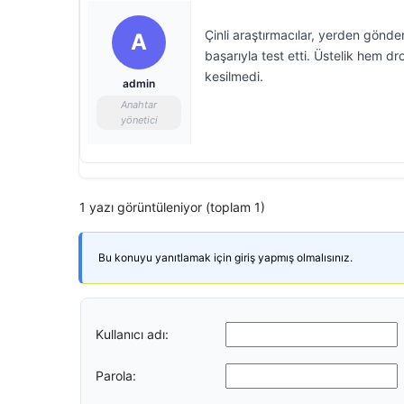
Çinli araştırmacılar, yerden gönder
A
başarıyla test etti. Üstelik hem d
kesilmedi.
admin
Anahtar
yönetici
1 yazı görüntüleniyor (toplam 1)
Bu konuyu yanıtlamak için giriş yapmış olmalısınız.
Kullanıcı adı:
Parola: