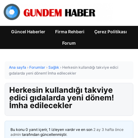
Güncel Haberler
Firma Rehberi
Çerez Politikası
Forum
Ana sayfa
›
Forumlar
›
Sağlık
›
Herkesin kullandığı takviye edici
gıdalarda yeni dönem! İmha edilecekler
Herkesin kullandığı takviye
edici gıdalarda yeni dönem!
İmha edilecekler
Bu konu 0 yanıt içerir, 1 izleyen vardır ve en son
2 ay 3 hafta önce
admin
tarafından güncellenmiştir.