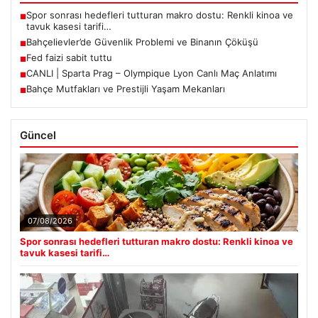
Spor sonrası hedefleri tutturan makro dostu: Renkli kinoa ve
■
tavuk kasesi tarifi…
Bahçelievler’de Güvenlik Problemi ve Binanın Çöküşü
■
Fed faizi sabit tuttu
■
CANLI | Sparta Prag – Olympique Lyon Canlı Maç Anlatımı
■
Bahçe Mutfakları ve Prestijli Yaşam Mekanları
■
Güncel
07/08/2026
Spor sonrası hedefleri tutturan makro dostu: Renkli kinoa ve
tavuk kasesi tarifi…