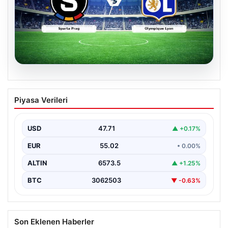
04.08.2026
CANLI | Sparta Prag – Olympique Lyon
Piyasa Verileri
Canlı Maç Anlatımı
USD
47.71
▲ +0.17%
EUR
55.02
• 0.00%
ALTIN
6573.5
▲ +1.25%
BTC
3062503
▼ -0.63%
Son Eklenen Haberler