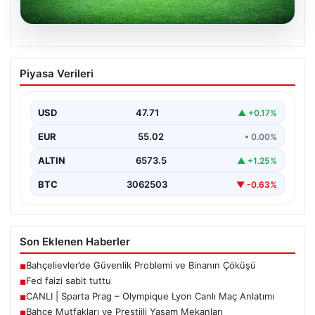
04.08.2026
CANLI | Sparta Prag – Olympique Lyon
Piyasa Verileri
Canlı Maç Anlatımı
USD
47.71
▲ +0.17%
EUR
55.02
• 0.00%
ALTIN
6573.5
▲ +1.25%
BTC
3062503
▼ -0.63%
Son Eklenen Haberler
Bahçelievler’de Güvenlik Problemi ve Binanın Çöküşü
■
Fed faizi sabit tuttu
■
CANLI | Sparta Prag – Olympique Lyon Canlı Maç Anlatımı
■
Bahçe Mutfakları ve Prestijli Yaşam Mekanları
■