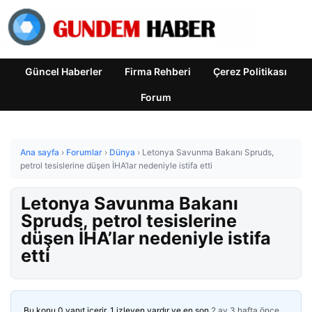
Güncel Haberler
Firma Rehberi
Çerez Politikası
Forum
Ana sayfa
›
Forumlar
›
Dünya
›
Letonya Savunma Bakanı Spruds,
petrol tesislerine düşen İHA’lar nedeniyle istifa etti
Letonya Savunma Bakanı
Spruds, petrol tesislerine
düşen İHA’lar nedeniyle istifa
etti
Bu konu 0 yanıt içerir, 1 izleyen vardır ve en son
2 ay 3 hafta önce