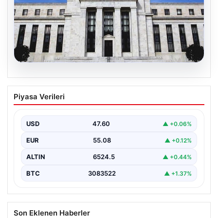
04.08.2026
CANLI | Sparta Prag – Olympique Lyon
Piyasa Verileri
Canlı Maç Anlatımı
USD
47.60
▲ +0.06%
EUR
55.08
▲ +0.12%
ALTIN
6524.5
▲ +0.44%
BTC
3083522
▲ +1.37%
Son Eklenen Haberler