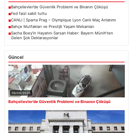
Bahçelievler’de Güvenlik Problemi ve Binanın Çöküşü
■
Fed faizi sabit tuttu
■
CANLI | Sparta Prag – Olympique Lyon Canlı Maç Anlatımı
■
Bahçe Mutfakları ve Prestijli Yaşam Mekanları
■
Sacha Boey’in Hayatını Sarsan Haber: Bayern Münih’ten
■
Gelen Şok Deklarasyonlar
Güncel
06/08/2026
Bahçelievler’de Güvenlik Problemi ve Binanın Çöküşü