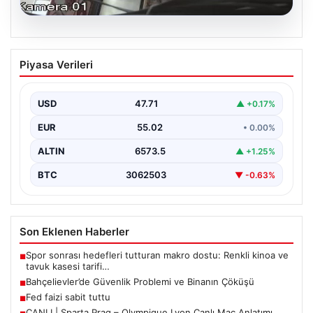
06.08.2026
Bahçelievler’de Güvenlik Problemi ve
Piyasa Verileri
Binanın Çöküşü
İstanbul'un Bahçelievler ilçesinde, Yenibosna Merkez
Mahallesi Taşova Sokak'ta korkutucu bir olay yaşandı.
USD
47.71
▲ +0.17%
Yaklaşık 38…
EUR
55.02
• 0.00%
ALTIN
6573.5
▲ +1.25%
BTC
3062503
▼ -0.63%
Son Eklenen Haberler
Spor sonrası hedefleri tutturan makro dostu: Renkli kinoa ve
■
tavuk kasesi tarifi…
Bahçelievler’de Güvenlik Problemi ve Binanın Çöküşü
■
Fed faizi sabit tuttu
■
CANLI | Sparta Prag – Olympique Lyon Canlı Maç Anlatımı