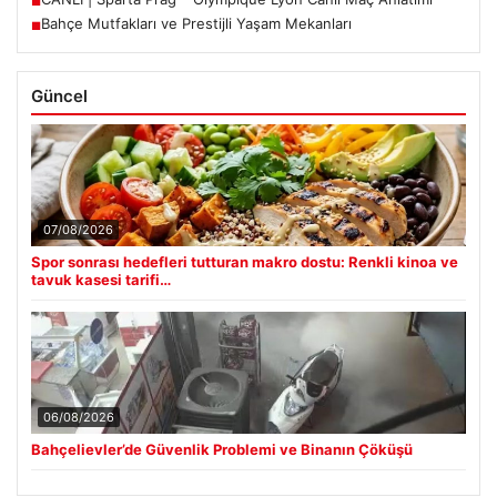
■
Bahçe Mutfakları ve Prestijli Yaşam Mekanları
■
Güncel
07/08/2026
Spor sonrası hedefleri tutturan makro dostu: Renkli kinoa ve
tavuk kasesi tarifi…
06/08/2026
Bahçelievler’de Güvenlik Problemi ve Binanın Çöküşü