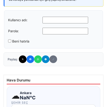
Kullanıcı adı:
Parola:
Beni hatırla
Paylaş:
Hava Durumu
☁
Ankara
NaN°C
ŞEHIR SEÇ