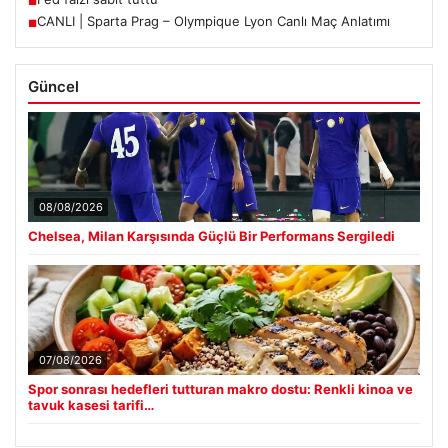
■
CANLI | Sparta Prag – Olympique Lyon Canlı Maç Anlatımı
■
Güncel
08/08/2026
Chelsea, Milan Karşısında Güçlü Bir Performans Sergiledi
07/08/2026
Spor sonrası hedefleri tutturan makro dostu: Renkli kinoa ve
tavuk kasesi tarifi…