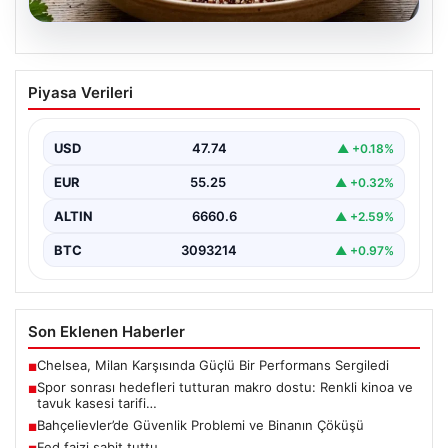
07.08.2026
Spor sonrası hedefleri tutturan makro
Piyasa Verileri
dostu: Renkli kinoa ve tavuk kasesi
tarifi…
USD
47.74
▲ +0.18%
EUR
55.25
▲ +0.32%
ALTIN
6660.6
▲ +2.59%
BTC
3093214
▲ +0.97%
Son Eklenen Haberler
Chelsea, Milan Karşısında Güçlü Bir Performans Sergiledi
■
Spor sonrası hedefleri tutturan makro dostu: Renkli kinoa ve
■
tavuk kasesi tarifi…
Bahçelievler’de Güvenlik Problemi ve Binanın Çöküşü
■
Fed faizi sabit tuttu