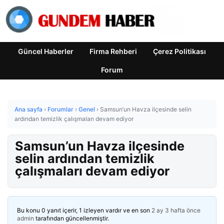
Güncel Haberler
Firma Rehberi
Çerez Politikası
Forum
Ana sayfa
›
Forumlar
›
Genel
›
Samsun’un Havza ilçesinde selin
ardından temizlik çalışmaları devam ediyor
Samsun’un Havza ilçesinde
selin ardından temizlik
çalışmaları devam ediyor
Bu konu 0 yanıt içerir, 1 izleyen vardır ve en son
2 ay 3 hafta önce
admin
tarafından güncellenmiştir.