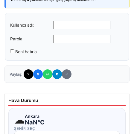
Kullanıcı adı:
Parola:
Beni hatırla
Paylaş:
Hava Durumu
☁
Ankara
NaN°C
ŞEHIR SEÇ