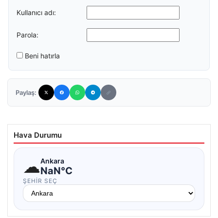
Kullanıcı adı:
Parola:
Beni hatırla
Paylaş:
Hava Durumu
☁
Ankara
NaN°C
ŞEHIR SEÇ