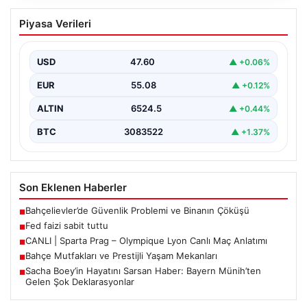
CANLI | Sparta Prag – Olympique Lyon
Piyasa Verileri
Canlı Maç Anlatımı
USD
47.60
▲ +0.06%
EUR
55.08
▲ +0.12%
ALTIN
6524.5
▲ +0.44%
BTC
3083522
▲ +1.37%
Son Eklenen Haberler
Bahçelievler’de Güvenlik Problemi ve Binanın Çöküşü
■
Fed faizi sabit tuttu
■
CANLI | Sparta Prag – Olympique Lyon Canlı Maç Anlatımı
■
Bahçe Mutfakları ve Prestijli Yaşam Mekanları
■
Sacha Boey’in Hayatını Sarsan Haber: Bayern Münih’ten
■
Gelen Şok Deklarasyonlar