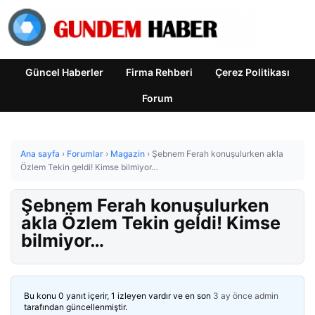
Güncel Haberler
Firma Rehberi
Çerez Politikası
Forum
Ana sayfa
›
Forumlar
›
Magazin
›
Şebnem Ferah konuşulurken akla
Özlem Tekin geldi! Kimse bilmiyor…
Şebnem Ferah konuşulurken
akla Özlem Tekin geldi! Kimse
bilmiyor…
Bu konu 0 yanıt içerir, 1 izleyen vardır ve en son
3 ay önce
admin
tarafından güncellenmiştir.