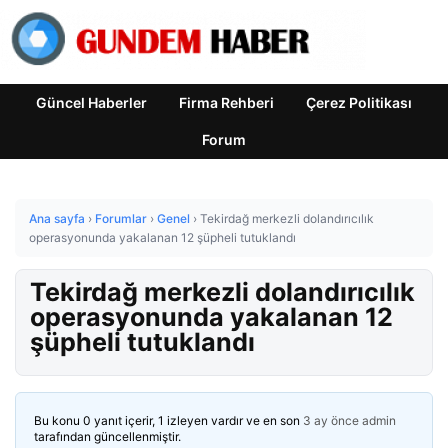
Güncel Haberler
Firma Rehberi
Çerez Politikası
Forum
Ana sayfa
›
Forumlar
›
Genel
›
Tekirdağ merkezli dolandırıcılık
operasyonunda yakalanan 12 şüpheli tutuklandı
Tekirdağ merkezli dolandırıcılık
operasyonunda yakalanan 12
şüpheli tutuklandı
Bu konu 0 yanıt içerir, 1 izleyen vardır ve en son
3 ay önce
admin
tarafından güncellenmiştir.