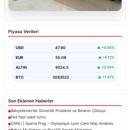
04.08.2026
Bahçe Mutfakları ve Prestijli Yaşam
Piyasa Verileri
Mekanları
Açık hava yaşamı günümüzde önemli bir dönüşüm
yaşamaktadır. Baştan başa özel evlerde ikamet eden…
USD
47.60
▲ +0.06%
EUR
55.08
▲ +0.12%
ALTIN
6524.5
▲ +0.44%
BTC
3083522
▲ +1.37%
Son Eklenen Haberler
Bahçelievler’de Güvenlik Problemi ve Binanın Çöküşü
■
Fed faizi sabit tuttu
■
CANLI | Sparta Prag – Olympique Lyon Canlı Maç Anlatımı
■
Bahçe Mutfakları ve Prestijli Yaşam Mekanları