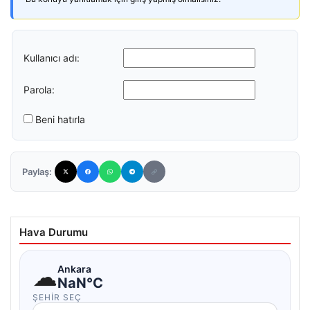
Kullanıcı adı:
Parola:
Beni hatırla
Paylaş:
Hava Durumu
☁
Ankara
NaN°C
ŞEHIR SEÇ