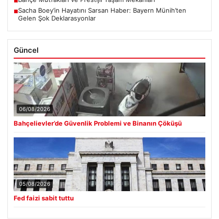
■
Sacha Boey’in Hayatını Sarsan Haber: Bayern Münih’ten
■
Gelen Şok Deklarasyonlar
Güncel
06/08/2026
Bahçelievler’de Güvenlik Problemi ve Binanın Çöküşü
05/08/2026
Fed faizi sabit tuttu